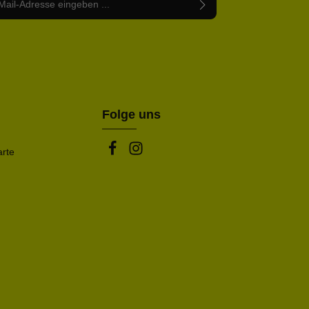
abe die
Datenschutzbestimmungen
zur Kenntnis
nem Stern (*) markierten Felder sind Pflichtfelder.
mmen und die
AGB
gelesen und bin mit ihnen
rstanden.
be die oben abgebildeten Zeichen ein*
Folge uns
arte