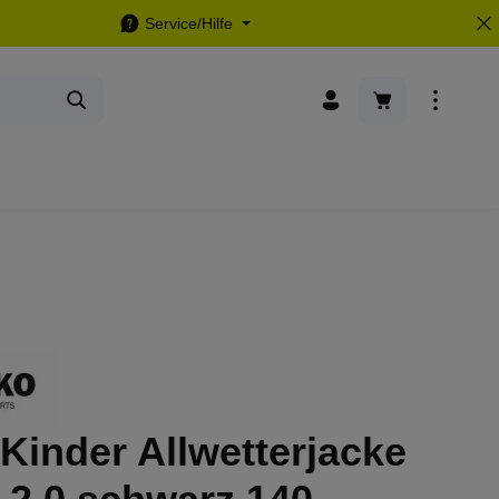
Service/Hilfe
Warenkorb enthä
Kinder Allwetterjacke