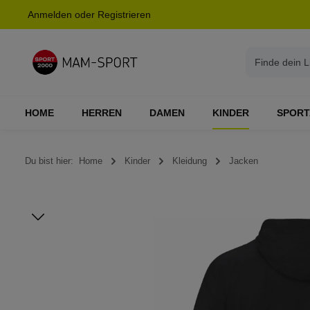
Anmelden
oder
Registrieren
springen
Zur Hauptnavigation springen
HOME
HERREN
DAMEN
KINDER
SPORT
Du bist hier:
Home
Kinder
Kleidung
Jacken
Bildergalerie überspringen