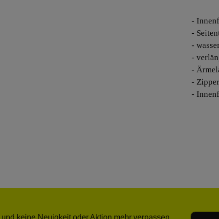
- Innen
- Seite
- wasse
- verlä
- Ärmel
- Zippe
- Innen
E-Mail-
 und keine Neuigkeit oder Aktion mehr verpassen.