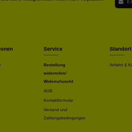
Ich h
Die mit ei
geno
einve
Bitte ge
ionen
Service
Standort
z
Bestellung
Anfahrt & K
widerrufen/
Widerrufsrecht
AGB
Kontaktformular
Versand und
Zahlungsbedingungen