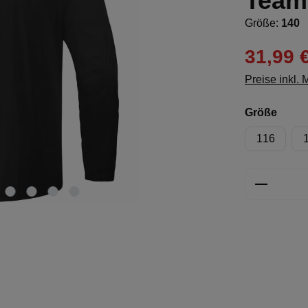
Team
Größe:
140
31,99 
Preise inkl.
ausw
Größe
116
Produkt 