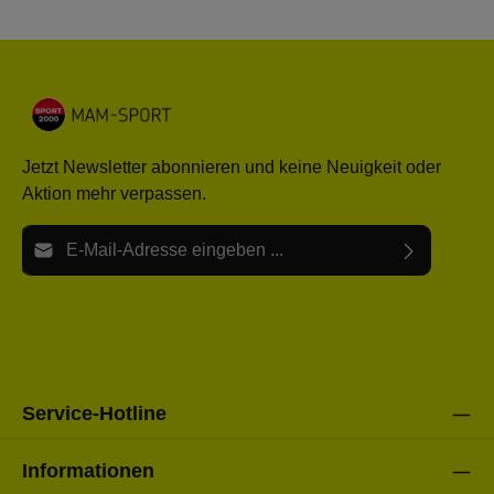
Jetzt Newsletter abonnieren und keine Neuigkeit oder
Aktion mehr verpassen.
E-Mail-Adresse*
Ich habe die
Datenschutzbestimmungen
zur Kenntnis
Die mit einem Stern (*) markierten Felder sind Pflichtfelder.
genommen und die
AGB
gelesen und bin mit ihnen
einverstanden.
Bitte gebe die oben abgebildeten Zeichen ein*
Service-Hotline
Informationen