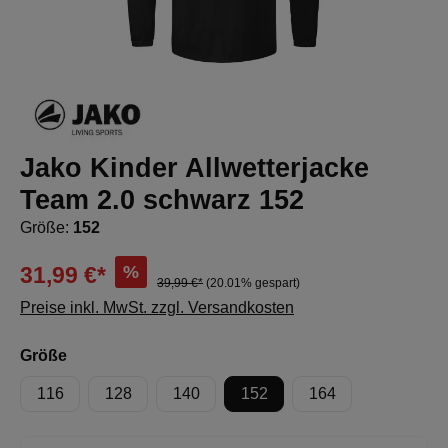
Jako Kinder Allwetterjacke
Team 2.0 schwarz 152
Größe:
152
%
31,99 €*
39,99 €*
(20.01% gespart)
Preise inkl. MwSt. zzgl. Versandkosten
auswählen
Größe
116
128
140
152
164