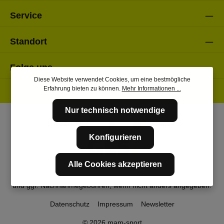
Service
Standort
Folge uns
Diese Website verwendet Cookies, um eine bestmögliche
Erfahrung bieten zu können.
Mehr Informationen ...
Nur technisch notwendige
Konfigurieren
Alle Cookies akzeptieren
* Alle Preise inkl. gesetzl. Mehrwertsteuer zzgl.
Versandkosten
und ggf. Nachnahmegebühren, wenn nicht anders angegeben.
Datenschutz
Impressum
Newsletter
© 2026 mam-sport