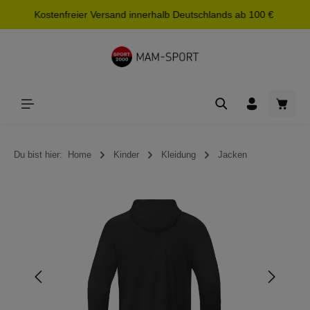
Kostenfreier Versand innerhalb Deutschlands ab 100 €
alt springen
Waren
Du bist hier:
Home
Kinder
Kleidung
Jacken
Bildergalerie überspringen