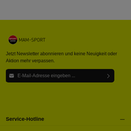
Jetzt Newsletter abonnieren und keine Neuigkeit oder
Aktion mehr verpassen.
E-Mail-Adresse*
Ich habe die
Datenschutzbestimmungen
zur Kenntnis
Die mit einem Stern (*) markierten Felder sind Pflichtfelder.
genommen und die
AGB
gelesen und bin mit ihnen
einverstanden.
Bitte gebe die oben abgebildeten Zeichen ein*
Service-Hotline