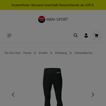
Kostenfreier Versand innerhalb Deutschlands ab 100 €
alt springen
Waren
Du bist hier:
Home
Kinder
Kleidung
Unterwäsche
Bildergalerie überspringen