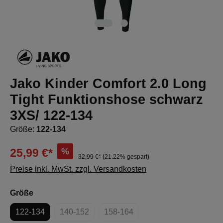
Jako Kinder Comfort 2.0 Long
Tight Funktionshose schwarz
3XS/ 122-134
Größe:
122-134
%
25,99 €*
32,99 €*
(21.22% gespart)
Preise inkl. MwSt. zzgl. Versandkosten
auswählen
Größe
122-134
140-152
158-164
(Diese Option ist zurzeit nicht verfügbar.)
(Diese Option ist zurzeit nicht ver