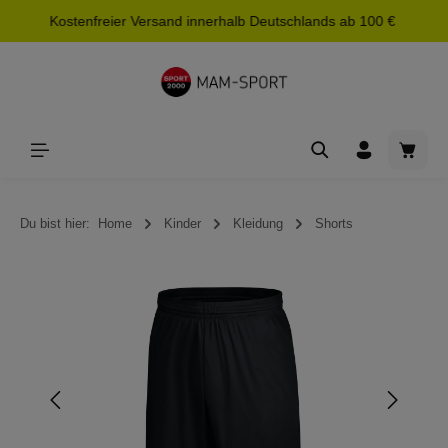
Kostenfreier Versand innerhalb Deutschlands ab 100 €
alt springen
Waren
Du bist hier:
Home
Kinder
Kleidung
Shorts
Bildergalerie überspringen