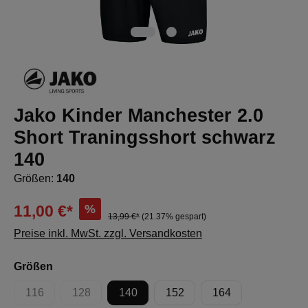
Jako Kinder Manchester 2.0
Short Traningsshort schwarz
140
Größen:
140
%
11,00 €*
13,99 €*
(21.37% gespart)
Preise inkl. MwSt. zzgl. Versandkosten
auswählen
Größen
116
128
140
152
164
(Diese Option ist zurzeit nicht verfügbar.)
(Diese Option ist zurzeit nicht verfügbar.)