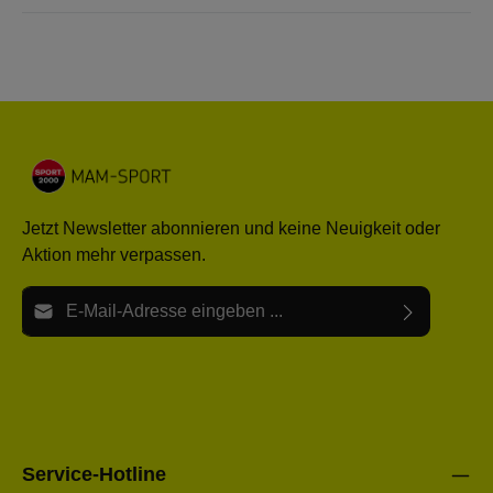
Jetzt Newsletter abonnieren und keine Neuigkeit oder
Aktion mehr verpassen.
E-Mail-Adresse*
Ich habe die
Datenschutzbestimmungen
zur Kenntnis
Die mit einem Stern (*) markierten Felder sind Pflichtfelder.
genommen und die
AGB
gelesen und bin mit ihnen
einverstanden.
Bitte gebe die oben abgebildeten Zeichen ein*
Service-Hotline