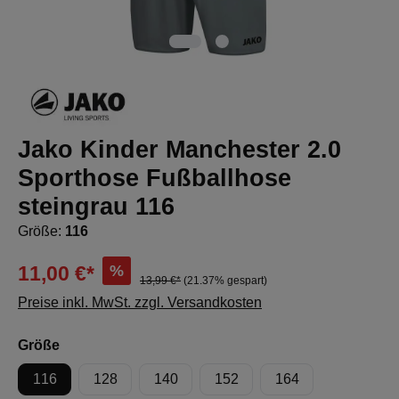
Jako Kinder Manchester 2.0
Sporthose Fußballhose
steingrau 116
Größe:
116
%
11,00 €*
13,99 €*
(21.37% gespart)
Preise inkl. MwSt. zzgl. Versandkosten
auswählen
Größe
116
128
140
152
164