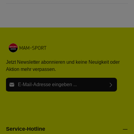
Jetzt Newsletter abonnieren und keine Neuigkeit oder
Aktion mehr verpassen.
E-Mail-Adresse*
Ich habe die
Datenschutzbestimmungen
zur Kenntnis
Die mit einem Stern (*) markierten Felder sind Pflichtfelder.
genommen und die
AGB
gelesen und bin mit ihnen
einverstanden.
Bitte gebe die oben abgebildeten Zeichen ein*
Service-Hotline