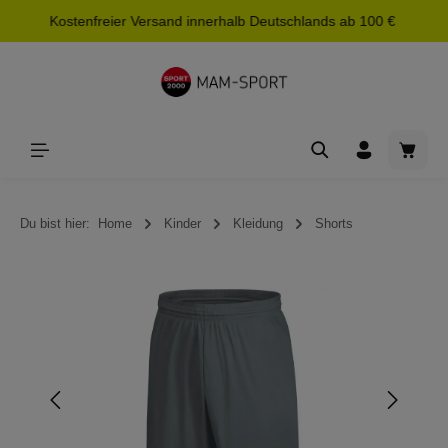
Kostenfreier Versand innerhalb Deutschlands ab 100 €
alt springen
Waren
Du bist hier:
Home
Kinder
Kleidung
Shorts
Bildergalerie überspringen