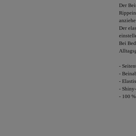
Der Bei
Rippein
anziehe
Der ela
einstell
Bei Bed
Alltags
- Seite
- Beina
- Elast
- Shiny
- 100 %