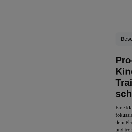
Besc
Pro
Kin
Tra
sch
Eine kl
fokussi
dem Plat
und tro