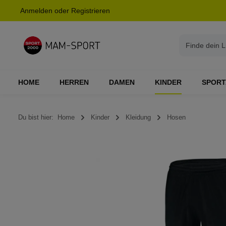
Anmelden
oder
Registrieren
springen
Zur Hauptnavigation springen
HOME
HERREN
DAMEN
KINDER
SPORT
Du bist hier:
Home
Kinder
Kleidung
Hosen
Bildergalerie überspringen