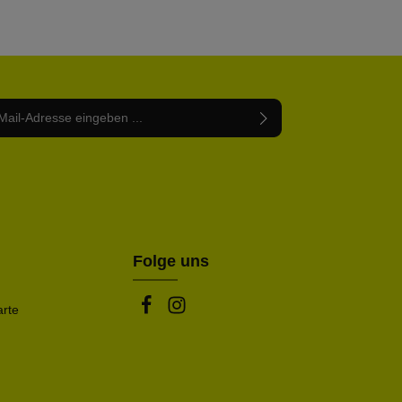
Adresse*
abe die
Datenschutzbestimmungen
zur Kenntnis
nem Stern (*) markierten Felder sind Pflichtfelder.
mmen und die
AGB
gelesen und bin mit ihnen
rstanden.
be die oben abgebildeten Zeichen ein*
Folge uns
arte