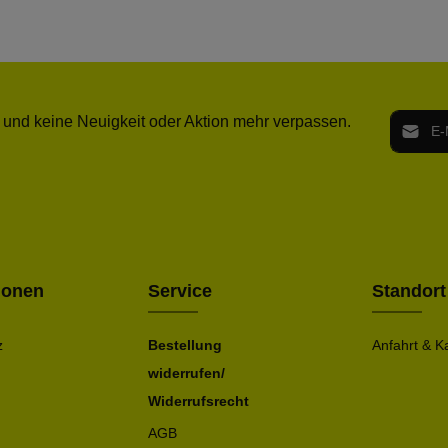
E-Mail-
 und keine Neuigkeit oder Aktion mehr verpassen.
Ich h
Die mit ei
geno
einve
Bitte ge
ionen
Service
Standort
z
Bestellung
Anfahrt & K
widerrufen/
Widerrufsrecht
AGB