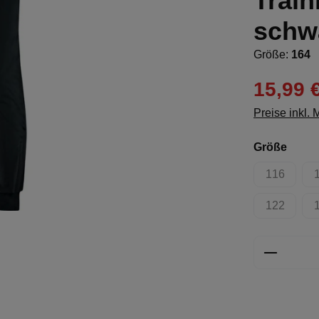
Train
schw
Größe:
164
15,99 
Preise inkl.
ausw
Größe
116
(Diese Opt
122
(Diese Opt
Produkt 