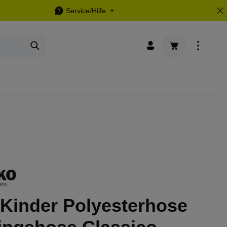
Service/Hilfe
Warenkorb enthä
 Kinder Polyesterhose