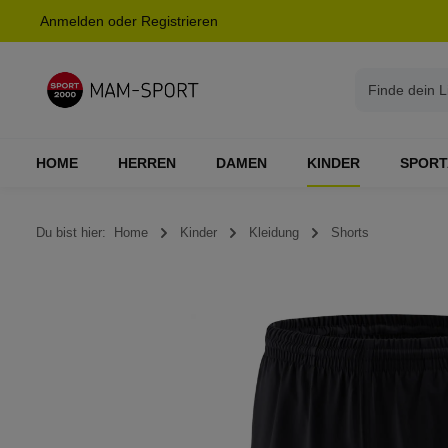
Anmelden
oder
Registrieren
springen
Zur Hauptnavigation springen
HOME
HERREN
DAMEN
KINDER
SPORT
Du bist hier:
Home
Kinder
Kleidung
Shorts
Bildergalerie überspringen