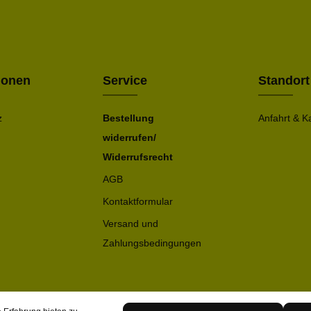
Die mit ei
geno
einve
Bitte ge
ionen
Service
Standort
z
Bestellung
Anfahrt & K
widerrufen/
Widerrufsrecht
AGB
Kontaktformular
Versand und
Zahlungsbedingungen