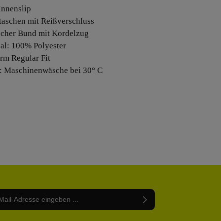
Innenslip
ntaschen mit Reißverschluss
ischer Bund mit Kordelzug
ial: 100% Polyester
orm Regular Fit
e: Maschinenwäsche bei 30° C
Adresse*
abe die
Datenschutzbestimmungen
zur Kenntnis