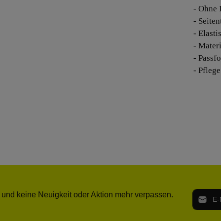
- Ohne 
- Seite
- Elast
- Mater
- Passf
- Pfleg
E-Mail-
 und keine Neuigkeit oder Aktion mehr verpassen.
Ich h