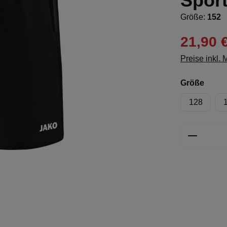
Spor
Größe:
152
21,90 
Preise inkl.
ausw
Größe
128
Produkt 