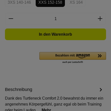
3XS 140-146
XXS 152-158
XS 164
(Diese Option ist zurzeit nicht verfügbar.)
(Diese Option ist zurze
Produkt Anzahl: Gib den gewünschten Wert e
In den Warenkorb
Beschreibung
Dank des Turtleneck Comfort 2.0 bewahrst du immer ein
angenehmes Körpergefühl, ganz egal ob beim Training
oder beim Laufen.…
Mehr