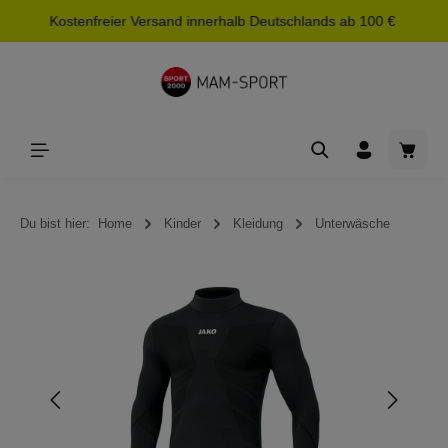
Kostenfreier Versand innerhalb Deutschlands ab 100 €
alt springen
Waren
Du bist hier:
Home
Kinder
Kleidung
Unterwäsche
Bildergalerie überspringen