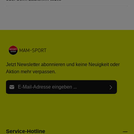
Jetzt Newsletter abonnieren und keine Neuigkeit oder
Aktion mehr verpassen.
E-Mail-Adresse*
Ich habe die
Datenschutzbestimmungen
zur Kenntnis
Die mit einem Stern (*) markierten Felder sind Pflichtfelder.
genommen und die
AGB
gelesen und bin mit ihnen
einverstanden.
Bitte gebe die oben abgebildeten Zeichen ein*
Service-Hotline