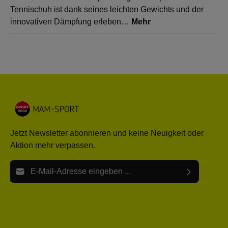
Tennischuh ist dank seines leichten Gewichts und der
innovativen Dämpfung erleben…
Mehr
Jetzt Newsletter abonnieren und keine Neuigkeit oder
Aktion mehr verpassen.
E-Mail-Adresse*
Ich habe die
Datenschutzbestimmungen
zur Kenntnis
Die mit einem Stern (*) markierten Felder sind Pflichtfelder.
genommen und die
AGB
gelesen und bin mit ihnen
einverstanden.
Bitte gebe die oben abgebildeten Zeichen ein*