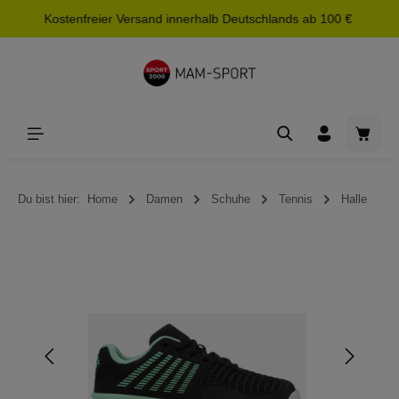
Kostenfreier Versand innerhalb Deutschlands ab 100 €
alt springen
Waren
Du bist hier:
Home
Damen
Schuhe
Tennis
Halle
Bildergalerie überspringen