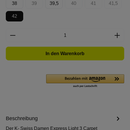
38
39
39,5
40
41
41,5
(Diese Option ist zurzeit nicht verfügbar.)
(Diese Option ist zurzeit nicht 
(Diese Option ist zur
(Diese Op
42
Produkt Anzahl: Gib den gewünschten Wert e
In den Warenkorb
Beschreibung
Der K- Swiss Damen Express Light 3 Carpet