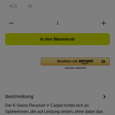
41,5
42
(Diese Option ist zurzeit nicht verfügbar.)
(Diese Option ist zurzeit nicht verfügbar.)
Produkt Anzahl: Gib den gewünschten Wert e
In den Warenkorb
Beschreibung
Der K-Swiss Receiver V Carpet richtet sich an
Spielerinnen, die auf Leistung setzen, ohne dabei das