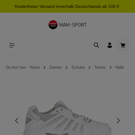
Kostenfreier Versand innerhalb Deutschlands ab 100 €
alt springen
Waren
Du bist hier:
Home
Damen
Schuhe
Tennis
Halle
Bildergalerie überspringen