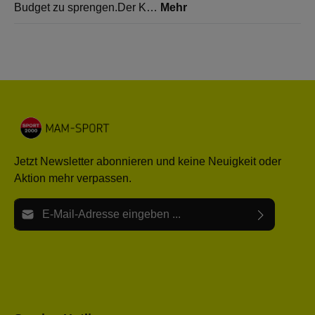
Budget zu sprengen.Der K…
Mehr
Jetzt Newsletter abonnieren und keine Neuigkeit oder
Aktion mehr verpassen.
E-Mail-Adresse*
Ich habe die
Datenschutzbestimmungen
zur Kenntnis
Die mit einem Stern (*) markierten Felder sind Pflichtfelder.
genommen und die
AGB
gelesen und bin mit ihnen
einverstanden.
Bitte gebe die oben abgebildeten Zeichen ein*