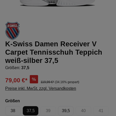
K-Swiss Damen Receiver V
Carpet Tennisschuh Teppich
weiß-silber 37,5
Größen:
37,5
%
79,00 €*
119,99 €*
(34.16% gespart)
Preise inkl. MwSt. zzgl. Versandkosten
auswählen
Größen
38
37,5
39
39,5
40
41
(Diese Option ist zurzeit nicht verfügbar.)
(Diese Option ist zur
(Diese Op