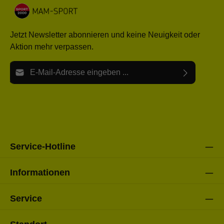
Jetzt Newsletter abonnieren und keine Neuigkeit oder
Aktion mehr verpassen.
E-Mail-Adresse*
Ich habe die
Datenschutzbestimmungen
zur Kenntnis
Die mit einem Stern (*) markierten Felder sind Pflichtfelder.
genommen und die
AGB
gelesen und bin mit ihnen
einverstanden.
Bitte gebe die oben abgebildeten Zeichen ein*
Service-Hotline
Informationen
Service