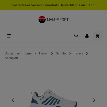
Kostenfreier Versand innerhalb Deutschlands ab 100 €
alt springen
Waren
Du bist hier:
Home
Herren
Schuhe
Tennis
Sandplatz
Bildergalerie überspringen