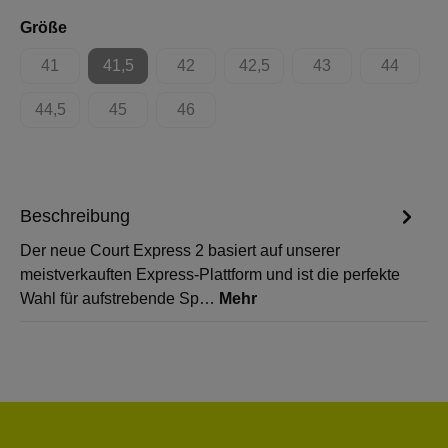
auswählen
Größe
41
41,5
42
42,5
43
44
(Diese Option ist zurzeit nicht verfügbar.)
(Diese Option ist zurzeit nicht verfügbar.)
(Diese Option ist zurzeit nicht verfügbar.)
(Diese Option ist zurzeit nicht 
(Diese Option ist zur
(Diese Op
44,5
45
46
(Diese Option ist zurzeit nicht verfügbar.)
(Diese Option ist zurzeit nicht verfügbar.)
(Diese Option ist zurzeit nicht verfügbar.)
Beschreibung
Der neue Court Express 2 basiert auf unserer
meistverkauften Express-Plattform und ist die perfekte
Wahl für aufstrebende Sp…
Mehr