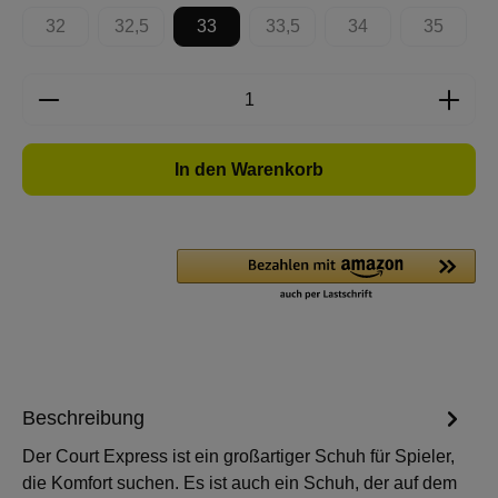
32
32,5
33
33,5
34
35
(Diese Option ist zurzeit nicht verfügbar.)
(Diese Option ist zurzeit nicht verfügbar.)
(Diese Option ist zurzeit nicht 
(Diese Option ist zur
(Diese Op
Produkt Anzahl: Gib den gewünschten Wert e
In den Warenkorb
Beschreibung
Der Court Express ist ein großartiger Schuh für Spieler,
die Komfort suchen. Es ist auch ein Schuh, der auf dem