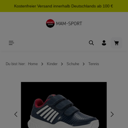
Kostenfreier Versand innerhalb Deutschlands ab 100 €
alt springen
Waren
Du bist hier:
Home
Kinder
Schuhe
Tennis
Bildergalerie überspringen