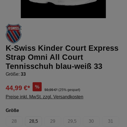
K-Swiss Kinder Court Express
Strap Omni All Court
Tennisschuh blau-weiß 33
Größe:
33
%
44,99 €*
59,99 €*
(25% gespart)
Preise inkl. MwSt. zzgl. Versandkosten
auswählen
Größe
28
28,5
29
29,5
30
31
(Diese Option ist zurzeit nicht verfügbar.)
(Diese Option ist zurzeit nicht verfügbar.)
(Diese Option ist zurzeit nicht 
(Diese Option ist zur
(Diese Op