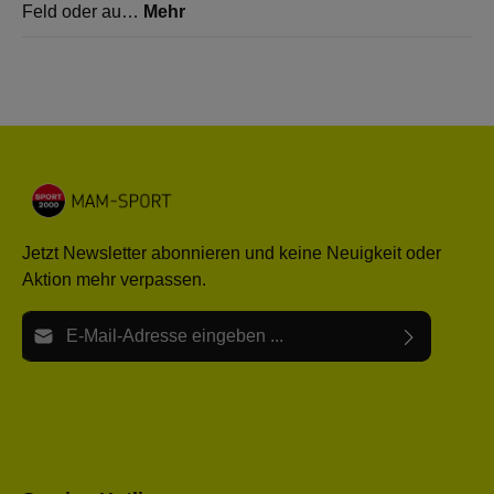
Feld oder au…
Mehr
Jetzt Newsletter abonnieren und keine Neuigkeit oder
Aktion mehr verpassen.
E-Mail-Adresse*
Ich habe die
Datenschutzbestimmungen
zur Kenntnis
Die mit einem Stern (*) markierten Felder sind Pflichtfelder.
genommen und die
AGB
gelesen und bin mit ihnen
einverstanden.
Bitte gebe die oben abgebildeten Zeichen ein*