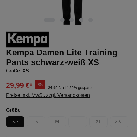
Kempa Damen Lite Training
Pants schwarz-weiß XS
Größe:
XS
%
29,99 €*
34,99 €*
(14.29% gespart)
Preise inkl. MwSt. zzgl. Versandkosten
auswählen
Größe
XS
S
M
L
XL
XXL
(Diese Option ist zurzeit nicht verfügbar.)
(Diese Option ist zurzeit nicht verfügbar.)
(Diese Option ist zurzeit nicht 
(Diese Option ist zur
(Diese Op