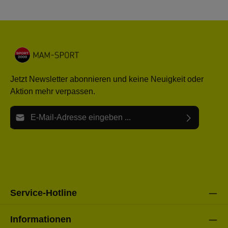
Jetzt Newsletter abonnieren und keine Neuigkeit oder
Aktion mehr verpassen.
E-Mail-Adresse*
Ich habe die
Datenschutzbestimmungen
zur Kenntnis
Die mit einem Stern (*) markierten Felder sind Pflichtfelder.
genommen und die
AGB
gelesen und bin mit ihnen
einverstanden.
Bitte gebe die oben abgebildeten Zeichen ein*
Service-Hotline
Informationen