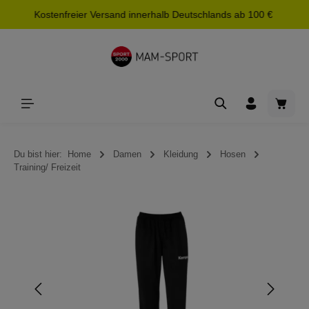
Kostenfreier Versand innerhalb Deutschlands ab 100 €
alt springen
Waren
Du bist hier:
Home
Damen
Kleidung
Hosen
Training/ Freizeit
Bildergalerie überspringen