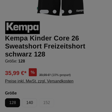
Kempa Kinder Core 26
Sweatshort Freizeitshort
schwarz 128
Größe:
128
%
35,99 €*
39,99 €*
(10% gespart)
Preise inkl. MwSt. zzgl. Versandkosten
auswählen
Größe
128
140
152
(Diese Option ist zurzeit nicht verfügbar.)