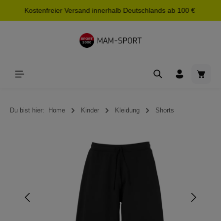
Kostenfreier Versand innerhalb Deutschlands ab 100 €
alt springen
Waren
Du bist hier:
Home
Kinder
Kleidung
Shorts
Bildergalerie überspringen