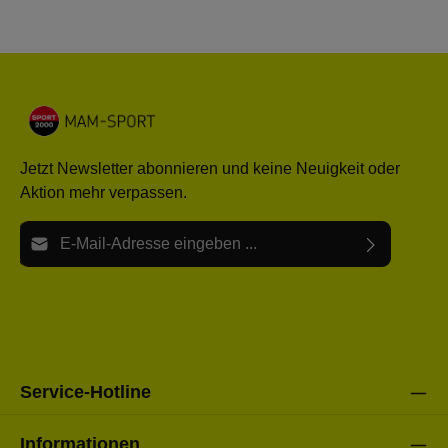
Jetzt Newsletter abonnieren und keine Neuigkeit oder
Aktion mehr verpassen.
E-Mail-Adresse*
Ich habe die
Datenschutzbestimmungen
zur Kenntnis
Die mit einem Stern (*) markierten Felder sind Pflichtfelder.
genommen und die
AGB
gelesen und bin mit ihnen
einverstanden.
Bitte gebe die oben abgebildeten Zeichen ein*
Service-Hotline
Informationen