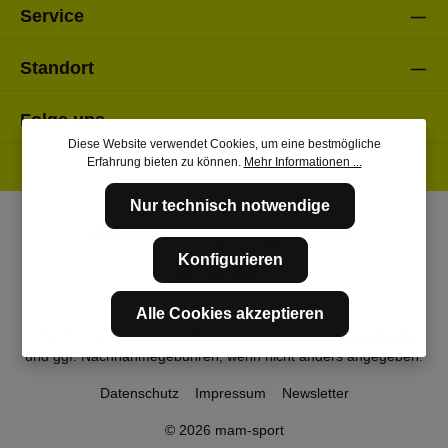
Service
Standort
Folge uns
Diese Website verwendet Cookies, um eine bestmögliche
Erfahrung bieten zu können.
Mehr Informationen ...
Nur technisch notwendige
Konfigurieren
Alle Cookies akzeptieren
* Alle Preise inkl. gesetzl. Mehrwertsteuer zzgl.
Versandkosten
und ggf. Nachnahmegebühren, wenn nicht anders angegeben.
Datenschutz
Impressum
Newsletter
© 2026 mam-sport