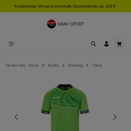
Kostenfreier Versand innerhalb Deutschlands ab 100 €
alt springen
Waren
Du bist hier:
Home
Kinder
Kleidung
Trikot
Bildergalerie überspringen