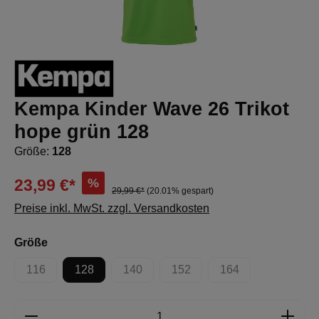
Kempa Kinder Wave 26 Trikot
hope grün 128
Größe:
128
%
23,99 €*
29,99 €*
(20.01% gespart)
Preise inkl. MwSt. zzgl. Versandkosten
auswählen
Größe
116
128
140
152
164
(Diese Option ist zurzeit nicht verfügbar.)
(Diese Option ist zurzeit nicht verfügbar.)
(Diese Option ist zurzeit nicht 
(Diese Option ist zur
Produkt Anzahl: Gib den gewünschten Wert e