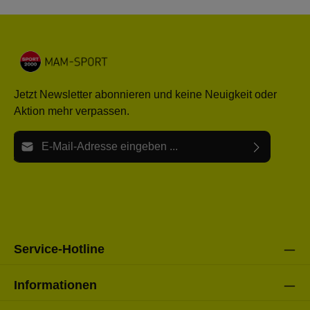
Jetzt Newsletter abonnieren und keine Neuigkeit oder
Aktion mehr verpassen.
E-Mail-Adresse*
Ich habe die
Datenschutzbestimmungen
zur Kenntnis
Die mit einem Stern (*) markierten Felder sind Pflichtfelder.
genommen und die
AGB
gelesen und bin mit ihnen
einverstanden.
Bitte gebe die oben abgebildeten Zeichen ein*
Service-Hotline
Informationen