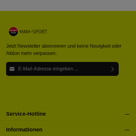
Jetzt Newsletter abonnieren und keine Neuigkeit oder
Aktion mehr verpassen.
E-Mail-Adresse*
Ich habe die
Datenschutzbestimmungen
zur Kenntnis
Die mit einem Stern (*) markierten Felder sind Pflichtfelder.
genommen und die
AGB
gelesen und bin mit ihnen
einverstanden.
Bitte gebe die oben abgebildeten Zeichen ein*
Service-Hotline
Informationen