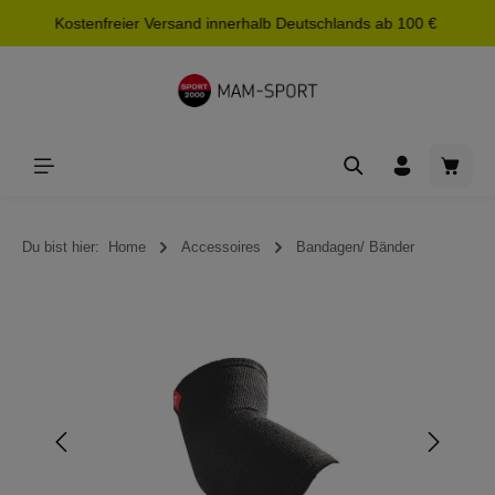
Kostenfreier Versand innerhalb Deutschlands ab 100 €
alt springen
Waren
Du bist hier:
Home
Accessoires
Bandagen/ Bänder
Bildergalerie überspringen