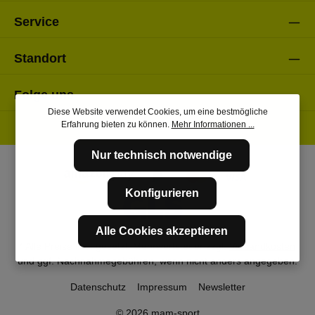
Service
Standort
Folge uns
Diese Website verwendet Cookies, um eine bestmögliche
Erfahrung bieten zu können.
Mehr Informationen ...
Nur technisch notwendige
Konfigurieren
Alle Cookies akzeptieren
* Alle Preise inkl. gesetzl. Mehrwertsteuer zzgl.
Versandkosten
und ggf. Nachnahmegebühren, wenn nicht anders angegeben.
Datenschutz
Impressum
Newsletter
© 2026 mam-sport