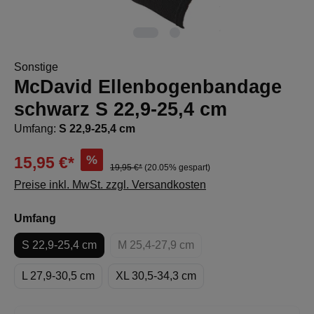
Sonstige
McDavid Ellenbogenbandage
schwarz S 22,9-25,4 cm
Umfang:
S 22,9-25,4 cm
%
15,95 €*
19,95 €*
(20.05% gespart)
Preise inkl. MwSt. zzgl. Versandkosten
auswählen
Umfang
S 22,9-25,4 cm
M 25,4-27,9 cm
(Diese Option ist zurzeit nicht verfü
L 27,9-30,5 cm
XL 30,5-34,3 cm