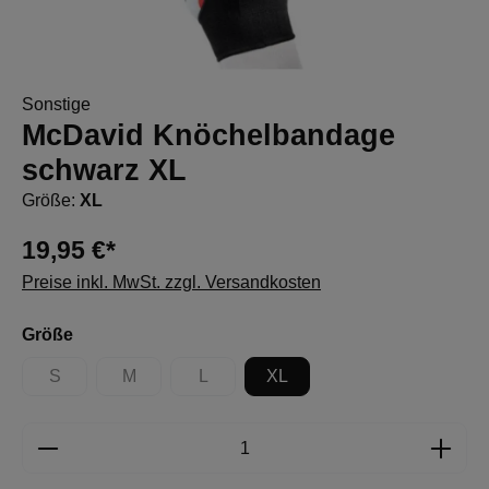
Sonstige
McDavid Knöchelbandage
schwarz XL
Größe:
XL
19,95 €*
Preise inkl. MwSt. zzgl. Versandkosten
auswählen
Größe
S
M
L
XL
(Diese Option ist zurzeit nicht verfügbar.)
(Diese Option ist zurzeit nicht verfügbar.)
(Diese Option ist zurzeit nicht verfügbar.)
Produkt Anzahl: Gib den gewünschten Wert e