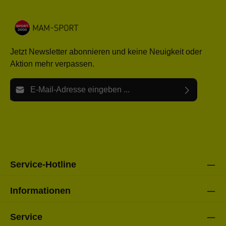
Jetzt Newsletter abonnieren und keine Neuigkeit oder
Aktion mehr verpassen.
E-Mail-Adresse*
Ich habe die
Datenschutzbestimmungen
zur Kenntnis
Die mit einem Stern (*) markierten Felder sind Pflichtfelder.
genommen und die
AGB
gelesen und bin mit ihnen
einverstanden.
Bitte gebe die oben abgebildeten Zeichen ein*
Service-Hotline
Informationen
Service