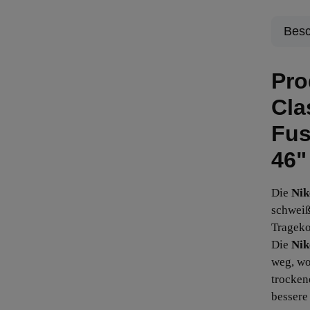
Besc
Pro
Cla
Fus
46"
Die
Nik
schweiß
Trageko
Die
Nik
weg, wo
trocken
bessere