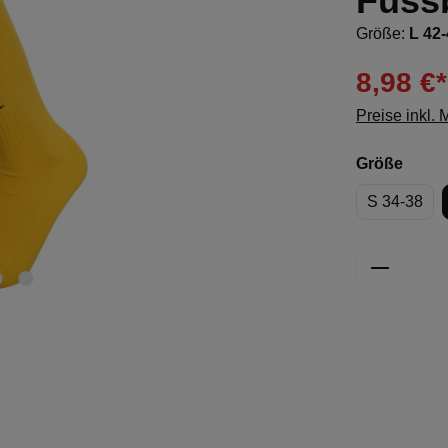
Fussb
Größe:
L 42
8,98 €*
Preise inkl.
ausw
Größe
S 34-38
Produkt 