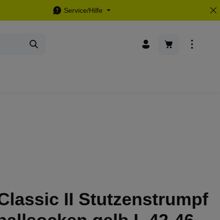
Service/Hilfe
Warenkorb enthä
Classic II Stutzenstrumpf