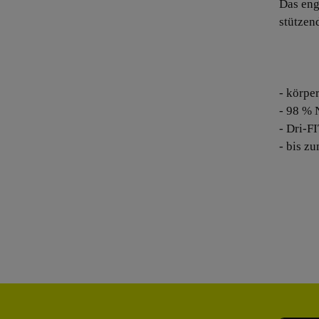
Das eng
stützen
- körpe
- 98 % 
- Dri-F
- bis z