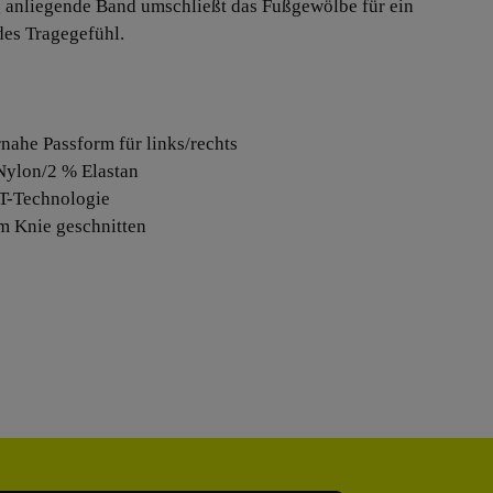
 anliegende Band umschließt das Fußgewölbe für ein
des Tragegefühl.
rnahe Passform für links/rechts
Nylon/2 % Elastan
IT-Technologie
um Knie geschnitten