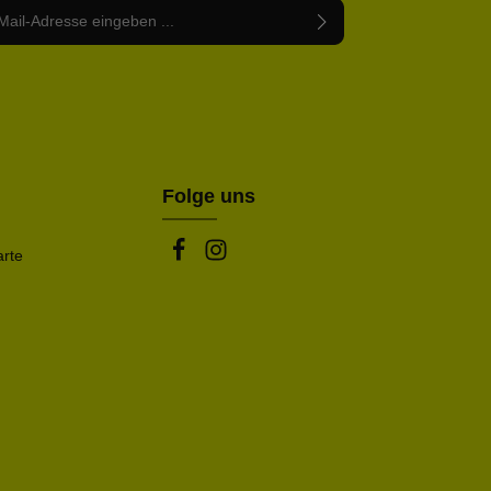
Adresse*
abe die
Datenschutzbestimmungen
zur Kenntnis
nem Stern (*) markierten Felder sind Pflichtfelder.
mmen und die
AGB
gelesen und bin mit ihnen
rstanden.
be die oben abgebildeten Zeichen ein*
Folge uns
arte