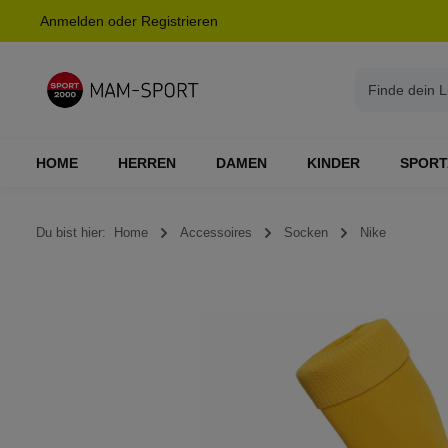
Anmelden
oder
Registrieren
springen
Zur Hauptnavigation springen
HOME
HERREN
DAMEN
KINDER
SPORT
Du bist hier:
Home
Accessoires
Socken
Nike
Bildergalerie überspringen