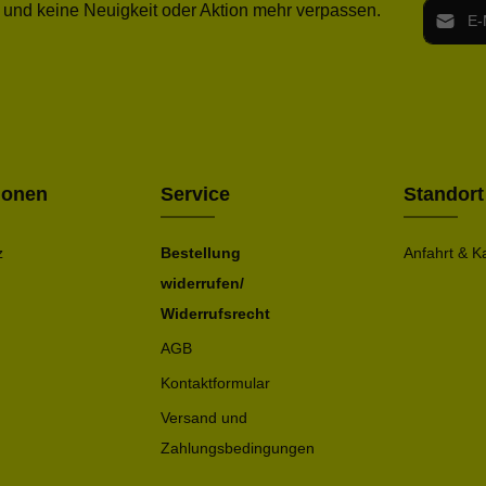
E-Mail-
 und keine Neuigkeit oder Aktion mehr verpassen.
Ich h
Die mit ei
geno
einve
Bitte ge
ionen
Service
Standort
z
Bestellung
Anfahrt & K
widerrufen/
Widerrufsrecht
AGB
Kontaktformular
Versand und
Zahlungsbedingungen