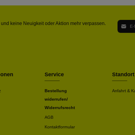
E-Mail-
 und keine Neuigkeit oder Aktion mehr verpassen.
Ich h
Die mit ei
geno
einve
Bitte ge
ionen
Service
Standort
z
Bestellung
Anfahrt & K
widerrufen/
Widerrufsrecht
AGB
Kontaktformular