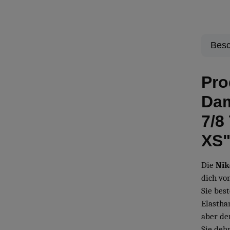
Besc
Pro
Dam
7/8
XS
Die
Nik
dich vo
Sie bes
Elasthan
aber de
Sie deh