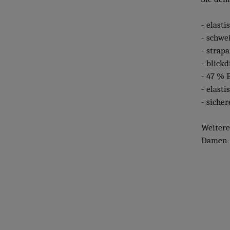
- elasti
- schwe
- strapa
- blickd
- 47 % 
- elast
- siche
Weiter
Damen- 