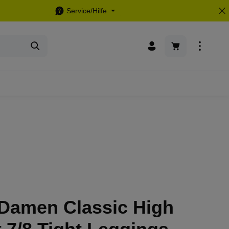
Service/Hilfe
Warenkorb enthä
 Damen Classic High