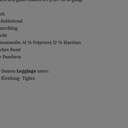
sch
ißableitend
zierfähig
icht
Baumwolle, 41 % Polyester, 12 % Elasthan
isches Bund
re Passform
e Damen
Leggings
unter:
Kleidung- Tights