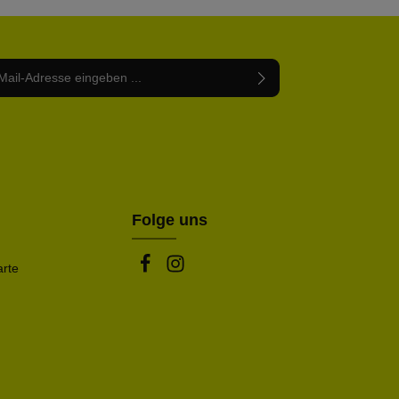
Adresse*
abe die
Datenschutzbestimmungen
zur Kenntnis
nem Stern (*) markierten Felder sind Pflichtfelder.
mmen und die
AGB
gelesen und bin mit ihnen
rstanden.
be die oben abgebildeten Zeichen ein*
Folge uns
arte