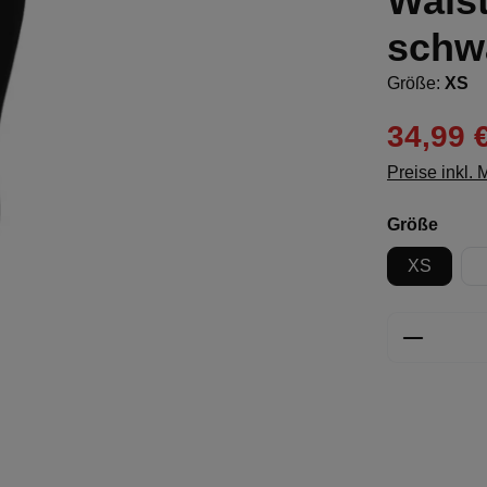
Waist
schw
Größe:
XS
34,99 
Preise inkl.
ausw
Größe
XS
Produkt 