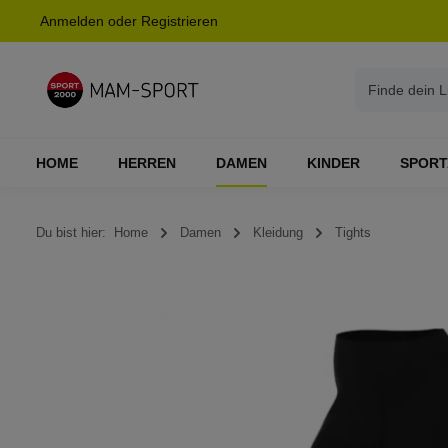
Anmelden
oder
Registrieren
springen
Zur Hauptnavigation springen
HOME
HERREN
DAMEN
KINDER
SPORT
Du bist hier:
Home
Damen
Kleidung
Tights
Bildergalerie überspringen