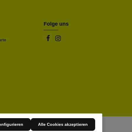
be die oben abgebildeten Zeichen ein*
Folge uns
arte
nfigurieren
Alle Cookies akzeptieren