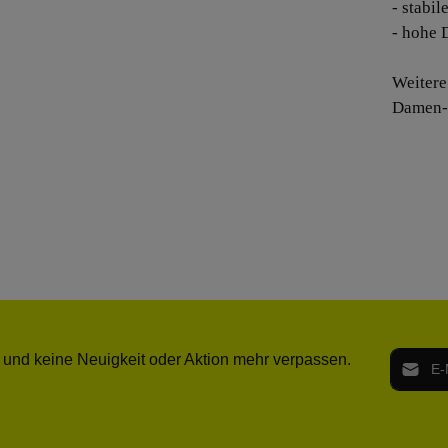
- stabil
- hohe
Weiter
Damen- 
E-Mail-
 und keine Neuigkeit oder Aktion mehr verpassen.
Ich h
Die mit ei
geno
einve