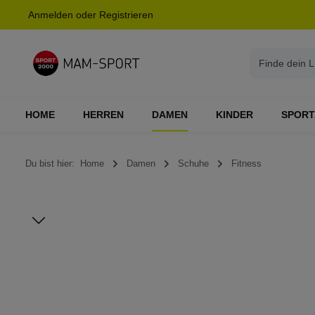
Anmelden
oder
Registrieren
springen
Zur Hauptnavigation springen
HOME
HERREN
DAMEN
KINDER
SPORT
Du bist hier:
Home
Damen
Schuhe
Fitness
Bildergalerie überspringen