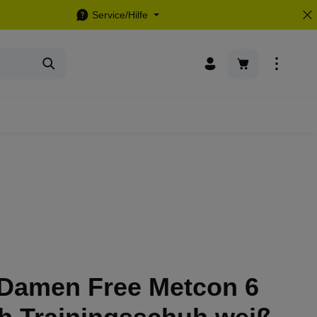
Service/Hilfe
Warenkorb enthä
 Damen Free Metcon 6