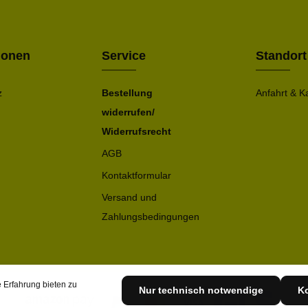
Bitte ge
ionen
Service
Standort
z
Bestellung
Anfahrt & K
widerrufen/
Widerrufsrecht
AGB
Kontaktformular
Versand und
Zahlungsbedingungen
 Erfahrung bieten zu
Nur technisch notwendige
Ko