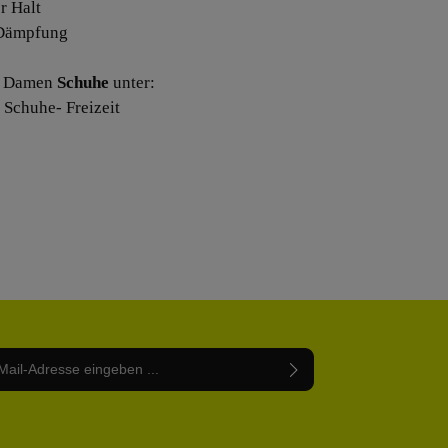
er Halt
 Dämpfung
e Damen
Schuhe
unter:
Schuhe- Freizeit
Adresse*
abe die
Datenschutzbestimmungen
zur Kenntnis
nem Stern (*) markierten Felder sind Pflichtfelder.
mmen und die
AGB
gelesen und bin mit ihnen
rstanden.