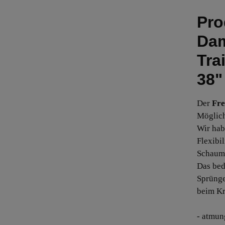
Pro
Dam
Tra
38"
Der
Fre
Möglich
Wir hab
Flexibi
Schaums
Das bed
Sprünge
beim Kr
- atmun