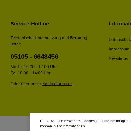
Service-Hotline
Informat
Telefonische Unterstützung und Beratung
Datenschut
unter:
Impressum
05105 - 6648456
Newsletter
Mo-Fr, 10:00 - 17:00 Uhr
Sa. 10:00 - 14:00 Uhr
Oder über unser
Kontaktformular
.
Diese Website verwendet Cookies, um eine bestmögliche
können.
Mehr Informationen ...