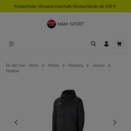
Kostenfreier Versand innerhalb Deutschlands ab 100 €
alt springen
Waren
Du bist hier:
Home
Herren
Kleidung
Jacken
Outdoor
Bildergalerie überspringen