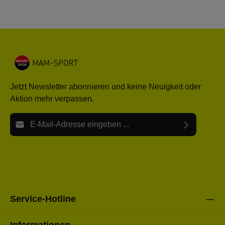
Jetzt Newsletter abonnieren und keine Neuigkeit oder
Aktion mehr verpassen.
E-Mail-Adresse*
Ich habe die
Datenschutzbestimmungen
zur Kenntnis
Die mit einem Stern (*) markierten Felder sind Pflichtfelder.
genommen und die
AGB
gelesen und bin mit ihnen
einverstanden.
Bitte gebe die oben abgebildeten Zeichen ein*
Service-Hotline