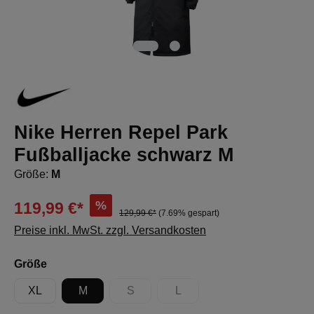
Nike Herren Repel Park
Fußballjacke schwarz M
Größe:
M
%
119,99 €*
129,99 €*
(7.69% gespart)
Preise inkl. MwSt. zzgl. Versandkosten
auswählen
Größe
XL
M
S
L
(Diese Option ist zurzeit nicht verfügbar.)
(Diese Option ist zurzeit nicht 