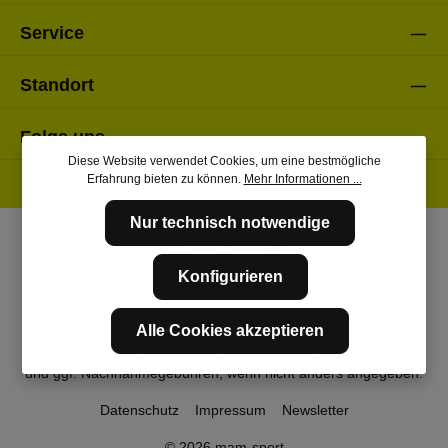
Service
Standort
Folge uns
Diese Website verwendet Cookies, um eine bestmögliche
Erfahrung bieten zu können.
Mehr Informationen ...
Nur technisch notwendige
Konfigurieren
Alle Cookies akzeptieren
* Alle Preise inkl. gesetzl. Mehrwertsteuer zzgl.
Versandkosten
und ggf. Nachnahmegebühren, wenn nicht anders angegeben.
Datenschutz
Impressum
Newsletter
© 2026 mam-sport