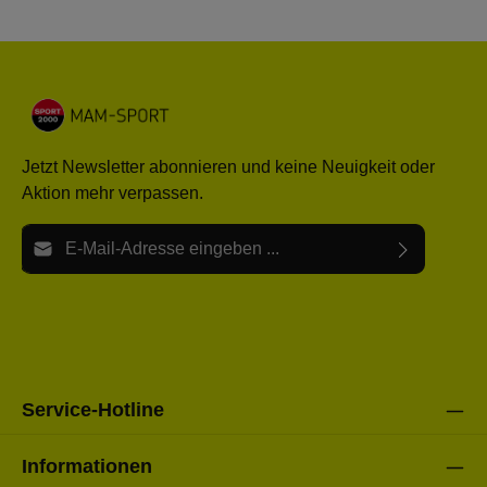
Jetzt Newsletter abonnieren und keine Neuigkeit oder
Aktion mehr verpassen.
E-Mail-Adresse*
Ich habe die
Datenschutzbestimmungen
zur Kenntnis
Die mit einem Stern (*) markierten Felder sind Pflichtfelder.
genommen und die
AGB
gelesen und bin mit ihnen
einverstanden.
Bitte gebe die oben abgebildeten Zeichen ein*
Service-Hotline
Informationen