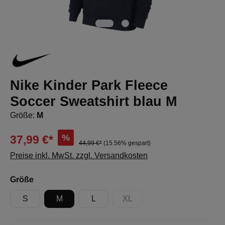
Nike Kinder Park Fleece
Soccer Sweatshirt blau M
Größe:
M
%
37,99 €*
44,99 €*
(15.56% gespart)
Preise inkl. MwSt. zzgl. Versandkosten
auswählen
Größe
S
M
L
XL
(Diese Option ist zurzeit nicht 