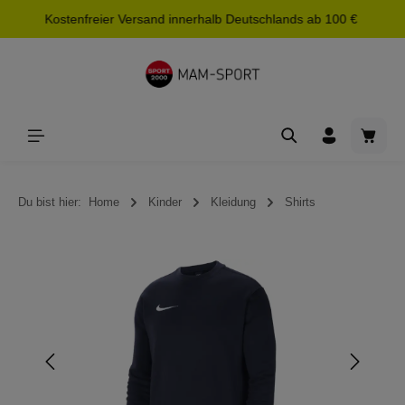
Kostenfreier Versand innerhalb Deutschlands ab 100 €
alt springen
Waren
Du bist hier:
Home
Kinder
Kleidung
Shirts
Bildergalerie überspringen