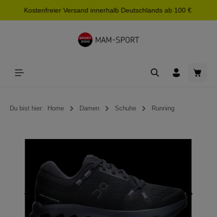
Kostenfreier Versand innerhalb Deutschlands ab 100 €
alt springen
Waren
Du bist hier:
Home
Damen
Schuhe
Running
Bildergalerie überspringen