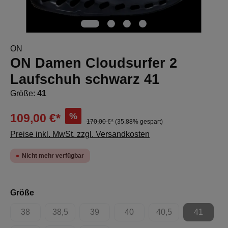
ON
ON Damen Cloudsurfer 2
Laufschuh schwarz 41
Größe:
41
%
109,00 €*
170,00 €*
(35.88% gespart)
Preise inkl. MwSt. zzgl. Versandkosten
Nicht mehr verfügbar
auswählen
Größe
38
38,5
39
40
40,5
41
(Diese Option ist zurzeit nicht verfügbar.)
(Diese Option ist zurzeit nicht verfügbar.)
(Diese Option ist zurzeit nicht verfügbar.)
(Diese Option ist zurzeit nicht 
(Diese Option ist zur
(Diese Op