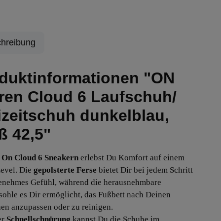
hreibung
duktinformationen "ON
ren Cloud 6 Laufschuh/
izeitschuh dunkelblau,
ß 42,5"
On Cloud 6 Sneakern
erlebst Du Komfort auf einem
evel. Die
gepolsterte Ferse
bietet Dir bei jedem Schritt
enehmes Gefühl, während die herausnehmbare
sohle es Dir ermöglicht, das Fußbett nach Deinen
n anzupassen oder zu reinigen.
er
Schnellschnürung
kannst Du die Schuhe im