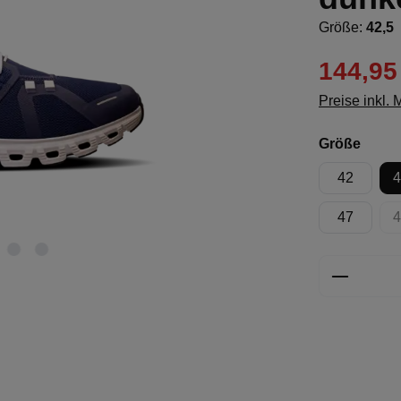
Größe:
42,5
144,95
Preise inkl.
ausw
Größe
42
4
47
4
Produkt 