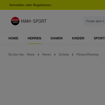
Anmelden
oder
Registrieren
springen
Zur Hauptnavigation springen
HOME
HERREN
DAMEN
KINDER
SPORT
Du bist hier:
Home
Herren
Schuhe
Fitness/Running
Bildergalerie überspringen