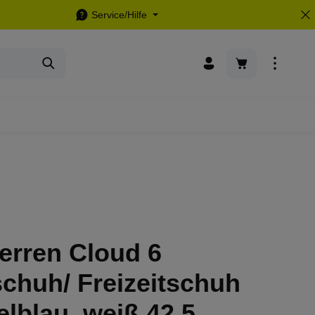
Service/Hilfe
Warenkorb enthä
erren Cloud 6
chuh/ Freizeitschuh
lblau, weiß 42,5