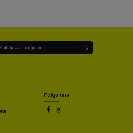
Adresse*
abe die
Datenschutzbestimmungen
zur Kenntnis
nem Stern (*) markierten Felder sind Pflichtfelder.
mmen und die
AGB
gelesen und bin mit ihnen
rstanden.
be die oben abgebildeten Zeichen ein*
Folge uns
arte