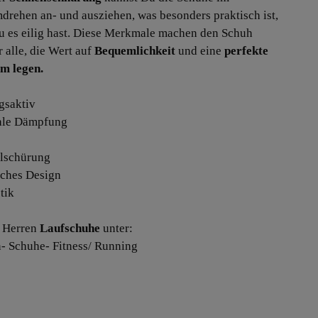
rehen an- und ausziehen, was besonders praktisch ist,
 es eilig hast. Diese Merkmale machen den Schuh
r alle, die Wert auf
Bequemlichkeit
und eine
perfekte
m legen.
gsaktiv
ale Dämpfung
llschürung
liches Design
tik
 Herren
Laufschuhe
unter:
- Schuhe- Fitness/ Running