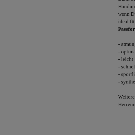
Handumd
wenn Du
ideal fü
Passfor
- atmun
- optim
- leicht
- schne
- sport
- synthe
Weitere
Herrenn