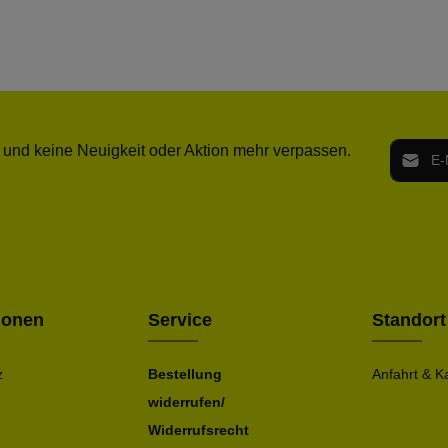
E-Mail-
 und keine Neuigkeit oder Aktion mehr verpassen.
Ich h
Die mit ei
geno
einve
Bitte ge
ionen
Service
Standort
z
Bestellung
Anfahrt & K
widerrufen/
Widerrufsrecht