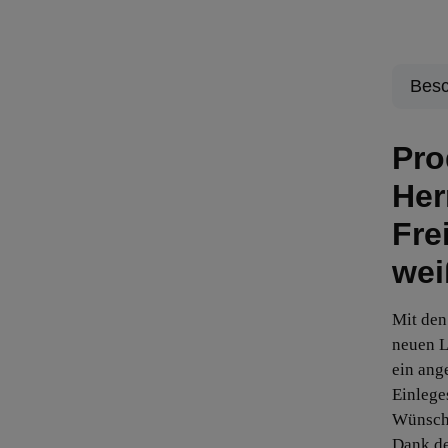
Besc
Pro
Her
Fre
wei
Mit den
neuen L
ein ang
Einlege
Wünsche
Dank d