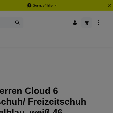
Service/Hilfe
Warenkorb enthä
erren Cloud 6
chuh/ Freizeitschuh
lblau, weiß 46