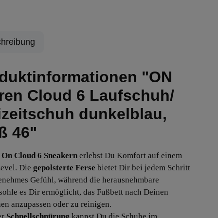
hreibung
duktinformationen "ON
ren Cloud 6 Laufschuh/
izeitschuh dunkelblau,
ß 46"
On Cloud 6 Sneakern
erlebst Du Komfort auf einem
evel. Die
gepolsterte Ferse
bietet Dir bei jedem Schritt
enehmes Gefühl, während die herausnehmbare
sohle es Dir ermöglicht, das Fußbett nach Deinen
n anzupassen oder zu reinigen.
er
Schnellschnürung
kannst Du die Schuhe im