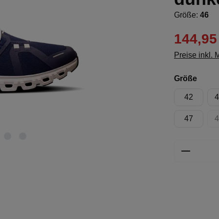
Größe:
46
144,95
Preise inkl.
ausw
Größe
42
4
47
4
Produkt 