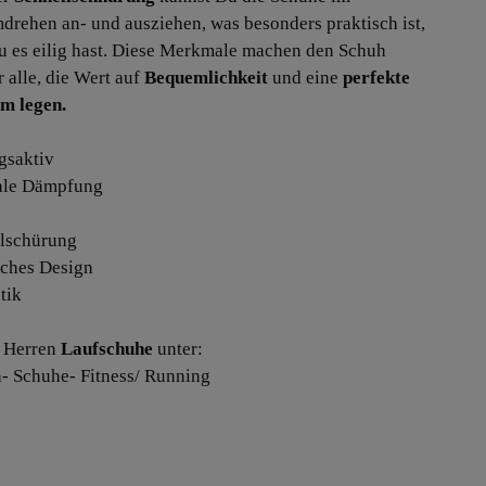
rehen an- und ausziehen, was besonders praktisch ist,
 es eilig hast. Diese Merkmale machen den Schuh
r alle, die Wert auf
Bequemlichkeit
und eine
perfekte
m legen.
gsaktiv
ale Dämpfung
llschürung
liches Design
tik
 Herren
Laufschuhe
unter:
- Schuhe- Fitness/ Running