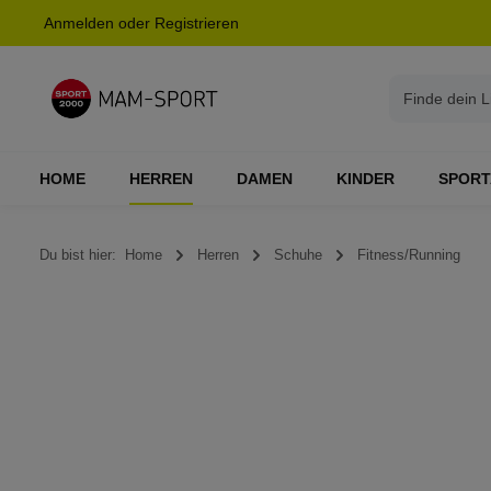
Anmelden
oder
Registrieren
springen
Zur Hauptnavigation springen
HOME
HERREN
DAMEN
KINDER
SPORT
Du bist hier:
Home
Herren
Schuhe
Fitness/Running
Bildergalerie überspringen