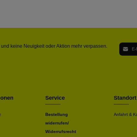
E-Mail-
 und keine Neuigkeit oder Aktion mehr verpassen.
Ich h
Die mit ei
geno
einve
Bitte ge
ionen
Service
Standort
z
Bestellung
Anfahrt & K
widerrufen/
Widerrufsrecht