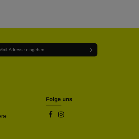
Adresse*
abe die
Datenschutzbestimmungen
zur Kenntnis
nem Stern (*) markierten Felder sind Pflichtfelder.
mmen und die
AGB
gelesen und bin mit ihnen
rstanden.
be die oben abgebildeten Zeichen ein*
Folge uns
arte