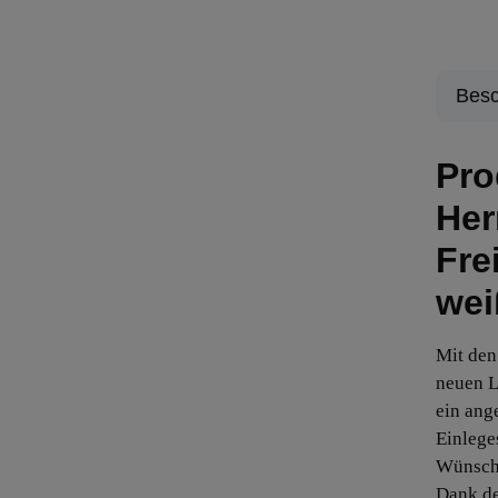
Besc
Pro
Her
Fre
wei
Mit den
neuen L
ein ang
Einlege
Wünsche
Dank d