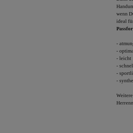
Handumd
wenn Du
ideal fü
Passfor
- atmun
- optim
- leicht
- schne
- sport
- synthe
Weitere
Herrenn