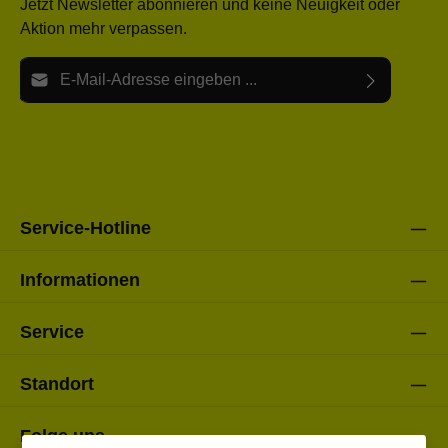
Jetzt Newsletter abonnieren und keine Neuigkeit oder
Aktion mehr verpassen.
E-Mail-Adresse*
Ich habe die
Datenschutzbestimmungen
zur Kenntnis
Die mit einem Stern (*) markierten Felder sind Pflichtfelder.
genommen und die
AGB
gelesen und bin mit ihnen
einverstanden.
Bitte gebe die oben abgebildeten Zeichen ein*
Service-Hotline
Informationen
Service
Standort
Folge uns