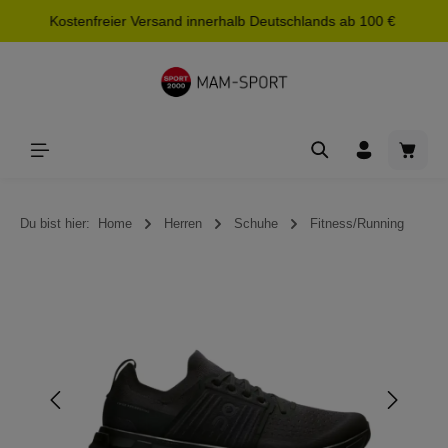
Kostenfreier Versand innerhalb Deutschlands ab 100 €
alt springen
Waren
Du bist hier:
Home
Herren
Schuhe
Fitness/Running
Bildergalerie überspringen