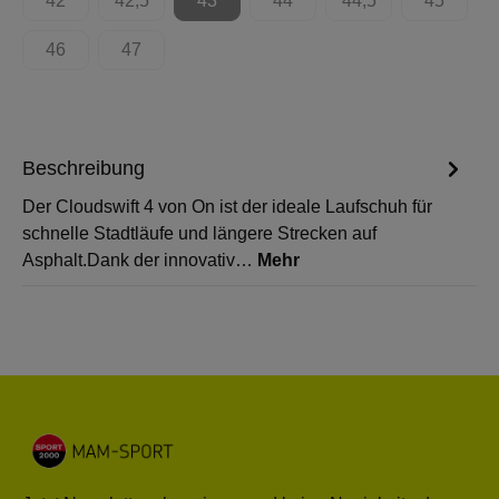
42
42,5
43
44
44,5
45
(Diese Option ist zurzeit nicht verfügbar.)
(Diese Option ist zurzeit nicht verfügbar.)
(Diese Option ist zurzeit nicht verfügbar.)
(Diese Option ist zurzeit nicht 
(Diese Option ist zur
(Diese Op
46
47
(Diese Option ist zurzeit nicht verfügbar.)
(Diese Option ist zurzeit nicht verfügbar.)
Beschreibung
Der Cloudswift 4 von On ist der ideale Laufschuh für
schnelle Stadtläufe und längere Strecken auf
Asphalt.Dank der innovativ…
Mehr