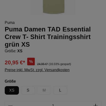
Puma
Puma Damen TAD Essential
Crew T- Shirt Trainingsshirt
grün XS
Größe:
XS
%
20,95 €*
24,95 €*
(16.03% gespart)
Preise inkl. MwSt. zzgl. Versandkosten
auswählen
Größe
XS
S
M
L
(Diese Option ist zurzeit nicht verfügbar.)
Produkt Anzahl: Gib den gewünschten Wert e