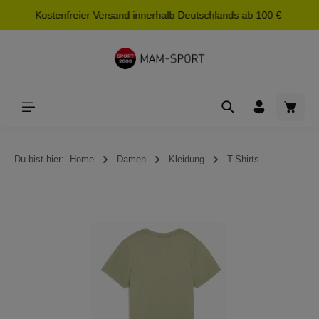
Kostenfreier Versand innerhalb Deutschlands ab 100 €
alt springen
Waren
Du bist hier:
Home
Damen
Kleidung
T-Shirts
Bildergalerie überspringen