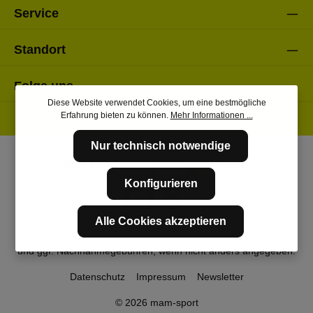
Service
Standort
Folge uns
Diese Website verwendet Cookies, um eine bestmögliche
Erfahrung bieten zu können.
Mehr Informationen ...
Nur technisch notwendige
Konfigurieren
Alle Cookies akzeptieren
* Alle Preise inkl. gesetzl. Mehrwertsteuer zzgl.
Versandkosten
und ggf. Nachnahmegebühren, wenn nicht anders angegeben.
Datenschutz
Impressum
Newsletter
© 2026 mam-sport