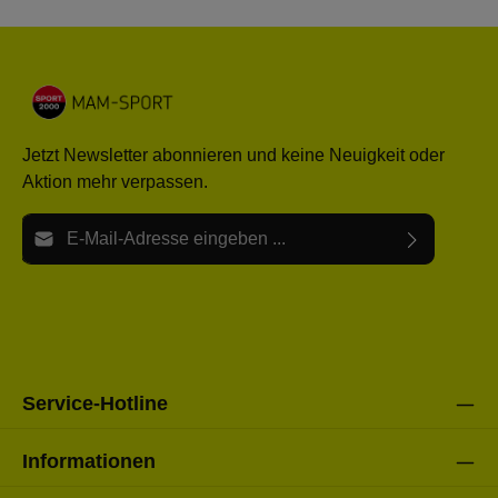
Jetzt Newsletter abonnieren und keine Neuigkeit oder
Aktion mehr verpassen.
E-Mail-Adresse*
Ich habe die
Datenschutzbestimmungen
zur Kenntnis
Die mit einem Stern (*) markierten Felder sind Pflichtfelder.
genommen und die
AGB
gelesen und bin mit ihnen
einverstanden.
Bitte gebe die oben abgebildeten Zeichen ein*
Service-Hotline
Informationen