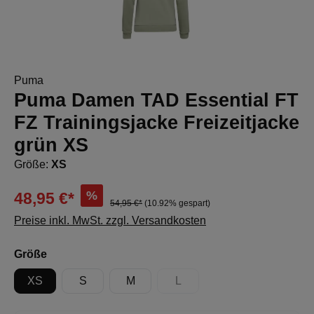
Puma
Puma Damen TAD Essential FT
FZ Trainingsjacke Freizeitjacke
grün XS
Größe:
XS
%
48,95 €*
54,95 €*
(10.92% gespart)
Preise inkl. MwSt. zzgl. Versandkosten
auswählen
Größe
XS
S
M
L
(Diese Option ist zurzeit nicht 