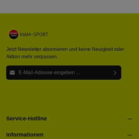
Jetzt Newsletter abonnieren und keine Neuigkeit oder
Aktion mehr verpassen.
E-Mail-Adresse*
Ich habe die
Datenschutzbestimmungen
zur Kenntnis
Die mit einem Stern (*) markierten Felder sind Pflichtfelder.
genommen und die
AGB
gelesen und bin mit ihnen
einverstanden.
Bitte gebe die oben abgebildeten Zeichen ein*
Service-Hotline
Informationen