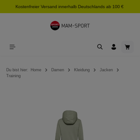
Kostenfreier Versand innerhalb Deutschlands ab 100 €
alt springen
Waren
Du bist hier:
Home
Damen
Kleidung
Jacken
Training
Bildergalerie überspringen