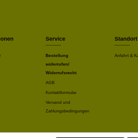
Ich h
Die mit ei
geno
einve
Bitte ge
ionen
Service
Standort
z
Bestellung
Anfahrt & K
widerrufen/
Widerrufsrecht
AGB
Kontaktformular
Versand und
Zahlungsbedingungen