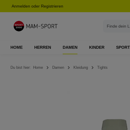
Anmelden
oder
Registrieren
springen
Zur Hauptnavigation springen
HOME
HERREN
DAMEN
KINDER
SPORT
Du bist hier:
Home
Damen
Kleidung
Tights
Bildergalerie überspringen