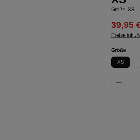
Größe:
XS
39,95 
Preise inkl.
ausw
Größe
XS
Produkt 