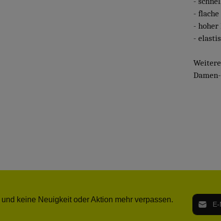
- schne
- flach
- hoher
- elasti
Weiter
Damen- 
E-Mail-
 und keine Neuigkeit oder Aktion mehr verpassen.