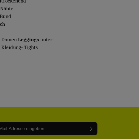
lltrockenend
e Nähte
 Bund
sch
e Damen
Leggings
unter:
Kleidung- Tights
Adresse*