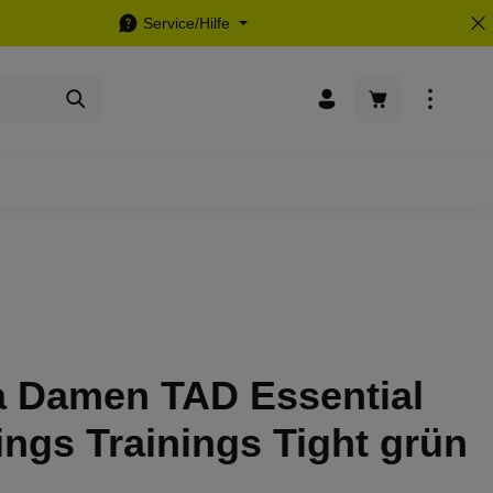
Service/Hilfe
Warenkorb enthä
 Damen TAD Essential
ngs Trainings Tight grün