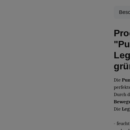
Besc
Pro
"Pu
Leg
grü
Die
Pum
perfekte
Durch 
Bewegu
Die
Leg
- feuch