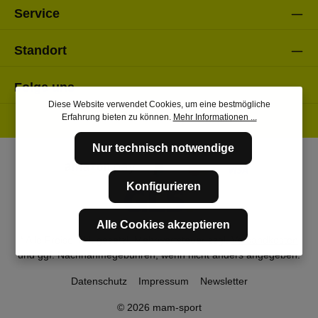
Service
Standort
Folge uns
Diese Website verwendet Cookies, um eine bestmögliche
Erfahrung bieten zu können.
Mehr Informationen ...
Nur technisch notwendige
Konfigurieren
Alle Cookies akzeptieren
* Alle Preise inkl. gesetzl. Mehrwertsteuer zzgl.
Versandkosten
und ggf. Nachnahmegebühren, wenn nicht anders angegeben.
Datenschutz
Impressum
Newsletter
© 2026 mam-sport