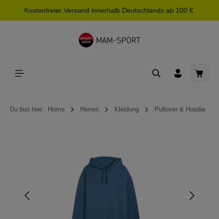
Kostenfreier Versand innerhalb Deutschlands ab 100 €
alt springen
Waren
Du bist hier:
Home
Herren
Kleidung
Pullover & Hoodie
Bildergalerie überspringen