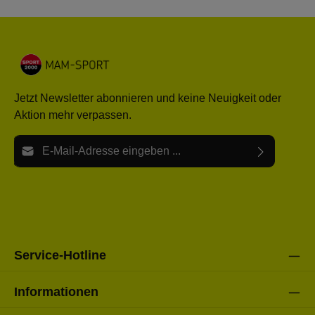
Jetzt Newsletter abonnieren und keine Neuigkeit oder
Aktion mehr verpassen.
E-Mail-Adresse*
Ich habe die
Datenschutzbestimmungen
zur Kenntnis
Die mit einem Stern (*) markierten Felder sind Pflichtfelder.
genommen und die
AGB
gelesen und bin mit ihnen
einverstanden.
Bitte gebe die oben abgebildeten Zeichen ein*
Service-Hotline
Informationen