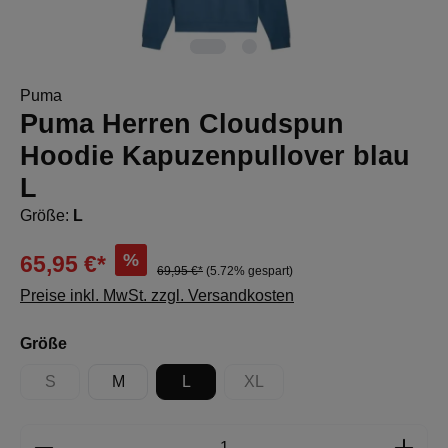
Puma
Puma Herren Cloudspun
Hoodie Kapuzenpullover blau
L
Größe:
L
%
65,95 €*
69,95 €*
(5.72% gespart)
Preise inkl. MwSt. zzgl. Versandkosten
auswählen
Größe
S
M
L
XL
(Diese Option ist zurzeit nicht verfügbar.)
(Diese Option ist zurzeit nicht 
Produkt Anzahl: Gib den gewünschten Wert e