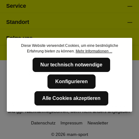
Service
Standort
Folge uns
Diese Website verwendet Cookies, um eine bestmögliche
Erfahrung bieten zu können.
Mehr Informationen ...
Nur technisch notwendige
Konfigurieren
Alle Cookies akzeptieren
* Alle Preise inkl. gesetzl. Mehrwertsteuer zzgl.
Versandkosten
und ggf. Nachnahmegebühren, wenn nicht anders angegeben.
Datenschutz
Impressum
Newsletter
© 2026 mam-sport