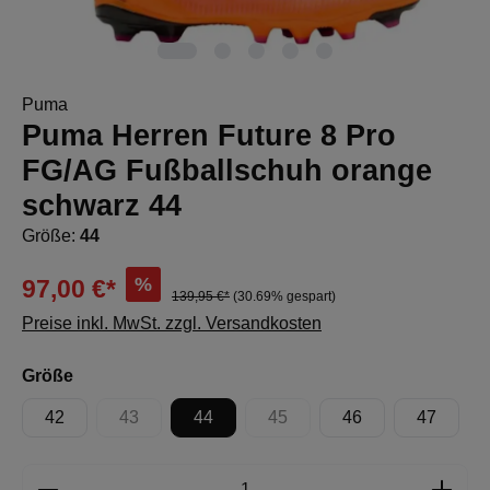
Puma
Puma Herren Future 8 Pro
FG/AG Fußballschuh orange
schwarz 44
Größe:
44
%
97,00 €*
139,95 €*
(30.69% gespart)
Preise inkl. MwSt. zzgl. Versandkosten
auswählen
Größe
42
43
44
45
46
47
(Diese Option ist zurzeit nicht verfügbar.)
(Diese Option ist zurzeit nicht 
Produkt Anzahl: Gib den gewünschten Wert e