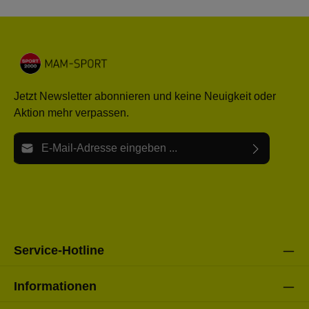
Jetzt Newsletter abonnieren und keine Neuigkeit oder
Aktion mehr verpassen.
E-Mail-Adresse*
Ich habe die
Datenschutzbestimmungen
zur Kenntnis
Die mit einem Stern (*) markierten Felder sind Pflichtfelder.
genommen und die
AGB
gelesen und bin mit ihnen
einverstanden.
Bitte gebe die oben abgebildeten Zeichen ein*
Service-Hotline
Informationen