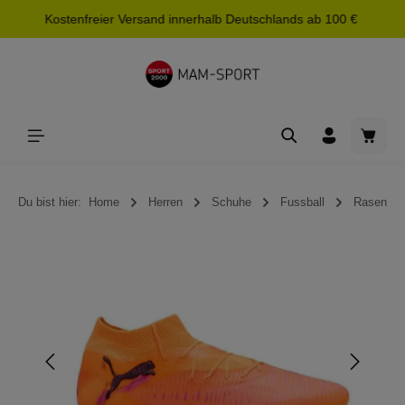
Kostenfreier Versand innerhalb Deutschlands ab 100 €
alt springen
Waren
Du bist hier:
Home
Herren
Schuhe
Fussball
Rasen
Bildergalerie überspringen