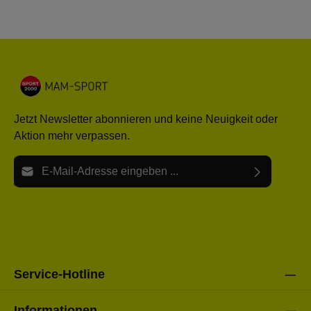
Jetzt Newsletter abonnieren und keine Neuigkeit oder
Aktion mehr verpassen.
E-Mail-Adresse*
Ich habe die
Datenschutzbestimmungen
zur Kenntnis
Die mit einem Stern (*) markierten Felder sind Pflichtfelder.
genommen und die
AGB
gelesen und bin mit ihnen
einverstanden.
Bitte gebe die oben abgebildeten Zeichen ein*
Service-Hotline
Informationen