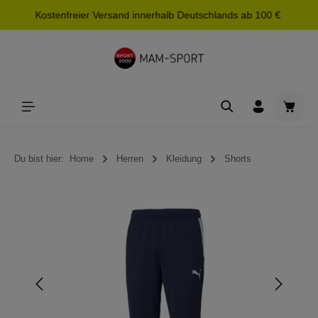
Kostenfreier Versand innerhalb Deutschlands ab 100 €
alt springen
Waren
Du bist hier:
Home
Herren
Kleidung
Shorts
Bildergalerie überspringen