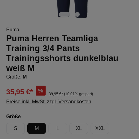
Puma
Puma Herren Teamliga
Training 3/4 Pants
Trainingsshorts dunkelblau
weiß M
Größe:
M
%
35,95 €*
39,95 €*
(10.01% gespart)
Preise inkl. MwSt. zzgl. Versandkosten
auswählen
Größe
S
M
L
XL
XXL
(Diese Option ist zurzeit nicht verfügbar.)