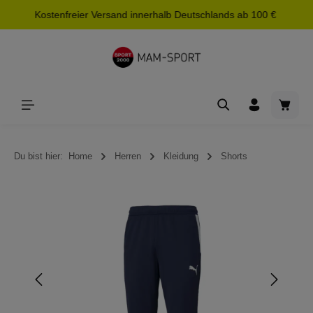
Kostenfreier Versand innerhalb Deutschlands ab 100 €
alt springen
Waren
Du bist hier:
Home
Herren
Kleidung
Shorts
Bildergalerie überspringen