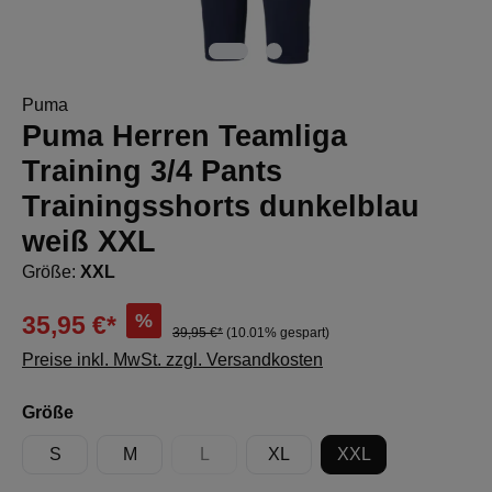
Puma
Puma Herren Teamliga
Training 3/4 Pants
Trainingsshorts dunkelblau
weiß XXL
Größe:
XXL
%
35,95 €*
39,95 €*
(10.01% gespart)
Preise inkl. MwSt. zzgl. Versandkosten
auswählen
Größe
S
M
L
XL
XXL
(Diese Option ist zurzeit nicht verfügbar.)