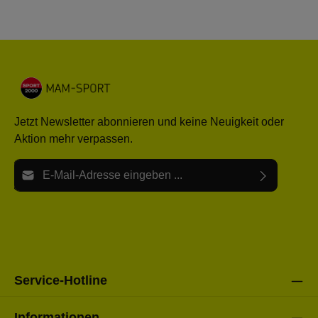
Jetzt Newsletter abonnieren und keine Neuigkeit oder
Aktion mehr verpassen.
E-Mail-Adresse*
Ich habe die
Datenschutzbestimmungen
zur Kenntnis
Die mit einem Stern (*) markierten Felder sind Pflichtfelder.
genommen und die
AGB
gelesen und bin mit ihnen
einverstanden.
Bitte gebe die oben abgebildeten Zeichen ein*
Service-Hotline
Informationen