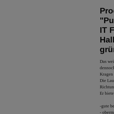
Pro
"Pu
IT 
Hal
grü
Das wei
dennoch
Kragen 
Die Lau
Richtun
Er biete
-gute b
- oberm