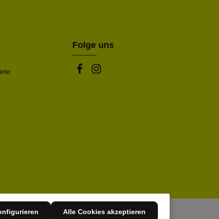
rstanden.
be die oben abgebildeten Zeichen ein*
Folge uns
arte
nfigurieren
Alle Cookies akzeptieren