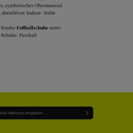
es, synthetisches Obermaterial
, abriebfeste Indoor- Sohle
 Kinder
Fußballschuhe
unter:
 Schuhe- Fussball
Adresse*
abe die
Datenschutzbestimmungen
zur Kenntnis
nem Stern (*) markierten Felder sind Pflichtfelder.
mmen und die
AGB
gelesen und bin mit ihnen