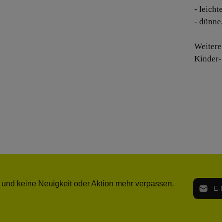
- leicht
- dünne
Weitere
Kinder-
E-Mail-
 und keine Neuigkeit oder Aktion mehr verpassen.
Ich h
Die mit ei
geno