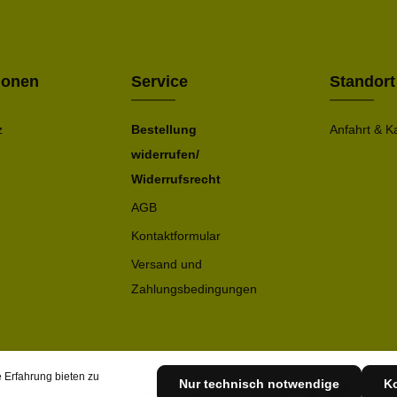
einve
Bitte ge
ionen
Service
Standort
z
Bestellung
Anfahrt & K
widerrufen/
Widerrufsrecht
AGB
Kontaktformular
Versand und
Zahlungsbedingungen
 Erfahrung bieten zu
Nur technisch notwendige
Ko