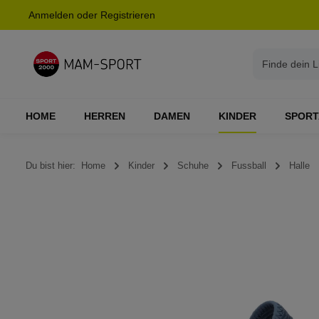
Anmelden
oder
Registrieren
springen
Zur Hauptnavigation springen
HOME
HERREN
DAMEN
KINDER
SPORT
Du bist hier:
Home
Kinder
Schuhe
Fussball
Halle
Bildergalerie überspringen