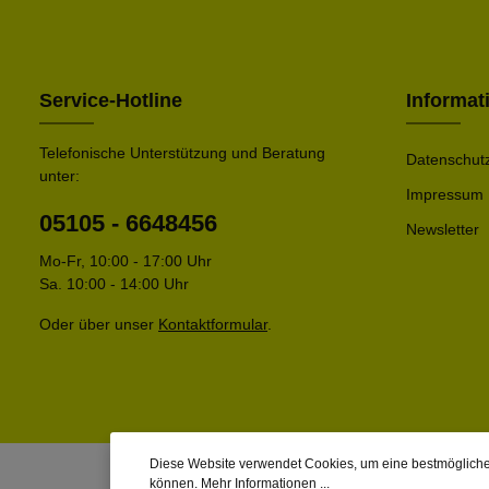
Service-Hotline
Informat
Telefonische Unterstützung und Beratung
Datenschut
unter:
Impressum
05105 - 6648456
Newsletter
Mo-Fr, 10:00 - 17:00 Uhr
Sa. 10:00 - 14:00 Uhr
Oder über unser
Kontaktformular
.
Diese Website verwendet Cookies, um eine bestmögliche
können.
Mehr Informationen ...