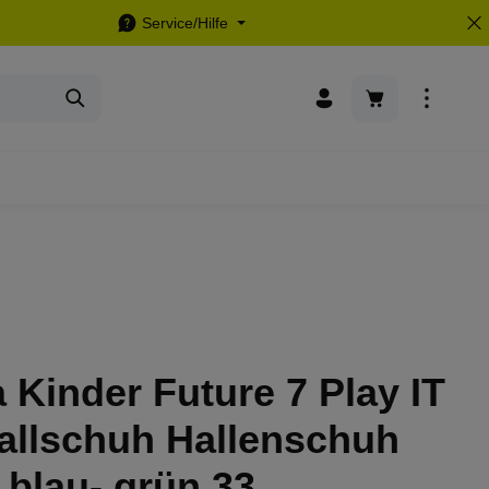
Service/Hilfe
Warenkorb enthä
Kinder Future 7 Play IT
allschuh Hallenschuh
 blau- grün 33