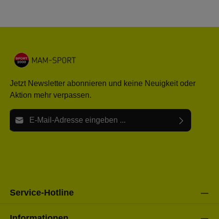
Jetzt Newsletter abonnieren und keine Neuigkeit oder
Aktion mehr verpassen.
E-Mail-Adresse*
Ich habe die
Datenschutzbestimmungen
zur Kenntnis
Die mit einem Stern (*) markierten Felder sind Pflichtfelder.
genommen und die
AGB
gelesen und bin mit ihnen
einverstanden.
Bitte gebe die oben abgebildeten Zeichen ein*
Service-Hotline
Informationen