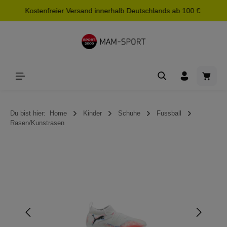
Kostenfreier Versand innerhalb Deutschlands ab 100 €
alt springen
Waren
Du bist hier:
Home
Kinder
Schuhe
Fussball
Rasen/Kunstrasen
Bildergalerie überspringen