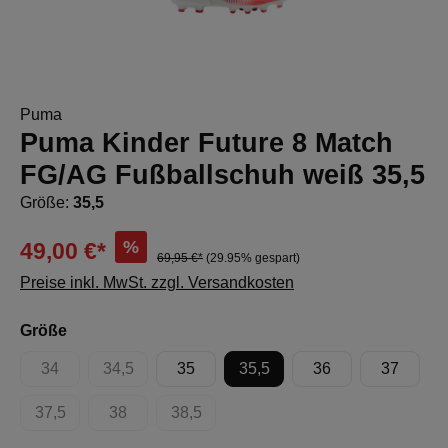
Puma
Puma Kinder Future 8 Match
FG/AG Fußballschuh weiß 35,5
Größe:
35,5
%
49,00 €*
69,95 €*
(29.95% gespart)
Preise inkl. MwSt. zzgl. Versandkosten
auswählen
Größe
34
34,5
35
35,5
36
37
(Diese Option ist zurzeit nicht verfügbar.)
(Diese Option ist zurzeit nicht verfügbar.)
37,5
38
38,5
(Diese Option ist zurzeit nicht verfügbar.)
(Diese Option ist zurzeit nicht verfügbar.)
(Diese Option ist zurzeit nicht verfügbar.)