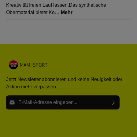
Kreativität freien Lauf lassen.Das synthetische
Obermaterial bietet Ko…
Mehr
Jetzt Newsletter abonnieren und keine Neuigkeit oder
Aktion mehr verpassen.
E-Mail-Adresse*
Ich habe die
Datenschutzbestimmungen
zur Kenntnis
Die mit einem Stern (*) markierten Felder sind Pflichtfelder.
genommen und die
AGB
gelesen und bin mit ihnen
einverstanden.
Bitte gebe die oben abgebildeten Zeichen ein*