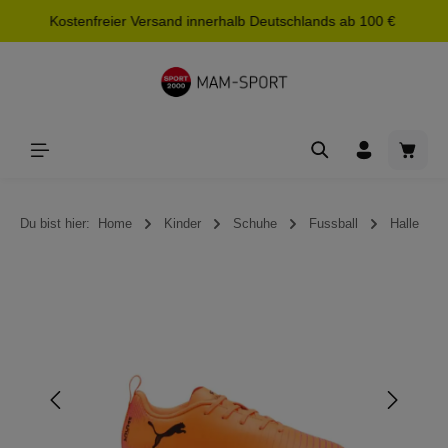
Kostenfreier Versand innerhalb Deutschlands ab 100 €
alt springen
Waren
Du bist hier:
Home
Kinder
Schuhe
Fussball
Halle
Bildergalerie überspringen