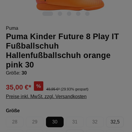
Puma
Puma Kinder Future 8 Play IT
Fußballschuh
Hallenfußballschuh orange
pink 30
Größe:
30
%
35,00 €*
49,95 €*
(29.93% gespart)
Preise inkl. MwSt. zzgl. Versandkosten
auswählen
Größe
28
29
30
31
32
32,5
(Diese Option ist zurzeit nicht verfügbar.)
(Diese Option ist zurzeit nicht verfügbar.)
(Diese Option ist zurzeit nicht 
(Diese Option ist zur