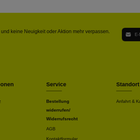
E-Mail-
 und keine Neuigkeit oder Aktion mehr verpassen.
Ich h
Die mit ei
geno
einve
Bitte ge
ionen
Service
Standort
z
Bestellung
Anfahrt & K
widerrufen/
Widerrufsrecht
AGB
Kontaktformular