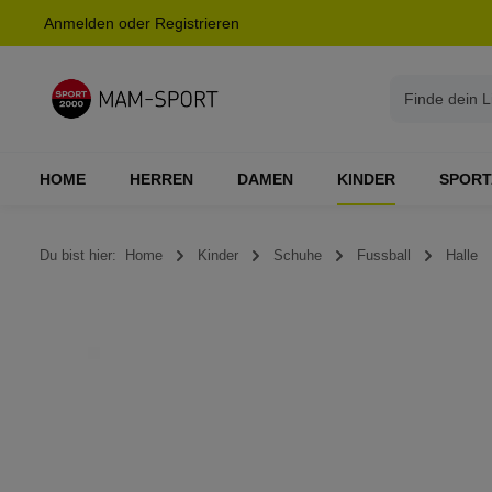
Anmelden
oder
Registrieren
springen
Zur Hauptnavigation springen
HOME
HERREN
DAMEN
KINDER
SPORT
Du bist hier:
Home
Kinder
Schuhe
Fussball
Halle
Bildergalerie überspringen