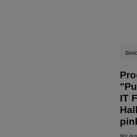
Besc
Pro
"Pu
IT 
Hal
pin
Mit de