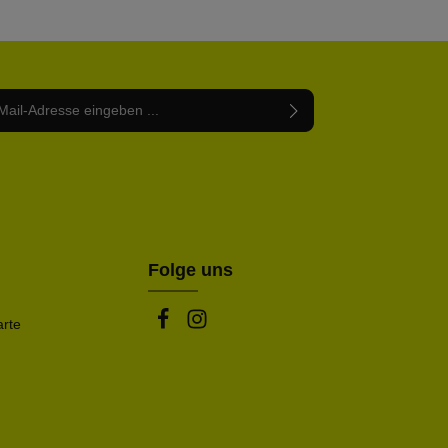
Adresse*
abe die
Datenschutzbestimmungen
zur Kenntnis
nem Stern (*) markierten Felder sind Pflichtfelder.
mmen und die
AGB
gelesen und bin mit ihnen
rstanden.
be die oben abgebildeten Zeichen ein*
Folge uns
arte