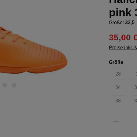
pink 
Größe:
32,5
35,00 
Preise inkl.
ausw
Größe
28
(Diese Opt
34
3
(Diese Opt
38
3
(Diese Opt
Produkt 