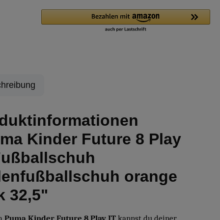
hreibung
duktinformationen
ma Kinder Future 8 Play
Fußballschuh
lenfußballschuh orange
k 32,5"
m
Puma Kinder Future 8 Play IT
kannst du deiner