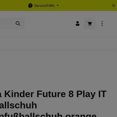
Service/Hilfe
Warenkorb enthä
Kinder Future 8 Play IT
allschuh
enfußballschuh orange