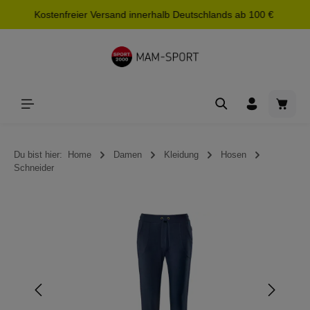
Kostenfreier Versand innerhalb Deutschlands ab 100 €
alt springen
Waren
Du bist hier:
Home
Damen
Kleidung
Hosen
Schneider
Bildergalerie überspringen