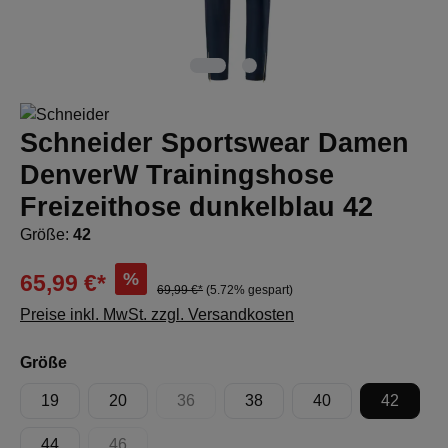
Schneider Sportswear Damen
DenverW Trainingshose
Freizeithose dunkelblau 42
Größe:
42
%
65,99 €*
69,99 €*
(5.72% gespart)
Preise inkl. MwSt. zzgl. Versandkosten
auswählen
Größe
19
20
36
38
40
42
(Diese Option ist zurzeit nicht verfügbar.)
44
46