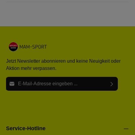
Jetzt Newsletter abonnieren und keine Neuigkeit oder
Aktion mehr verpassen.
E-Mail-Adresse*
Ich habe die
Datenschutzbestimmungen
zur Kenntnis
Die mit einem Stern (*) markierten Felder sind Pflichtfelder.
genommen und die
AGB
gelesen und bin mit ihnen
einverstanden.
Bitte gebe die oben abgebildeten Zeichen ein*
Service-Hotline