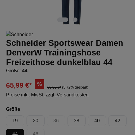
Schneider Sportswear Damen
DenverW Trainingshose
Freizeithose dunkelblau 44
Größe:
44
%
65,99 €*
69,99 €*
(5.72% gespart)
Preise inkl. MwSt. zzgl. Versandkosten
auswählen
Größe
19
20
36
38
40
42
(Diese Option ist zurzeit nicht verfügbar.)
44
46