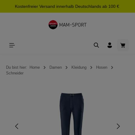
Kostenfreier Versand innerhalb Deutschlands ab 100 €
alt springen
Waren
Du bist hier:
Home
Damen
Kleidung
Hosen
Schneider
Bildergalerie überspringen