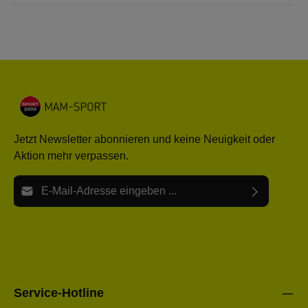
Jetzt Newsletter abonnieren und keine Neuigkeit oder
Aktion mehr verpassen.
E-Mail-Adresse*
Ich habe die
Datenschutzbestimmungen
zur Kenntnis
Die mit einem Stern (*) markierten Felder sind Pflichtfelder.
genommen und die
AGB
gelesen und bin mit ihnen
einverstanden.
Bitte gebe die oben abgebildeten Zeichen ein*
Service-Hotline