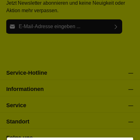
Jetzt Newsletter abonnieren und keine Neuigkeit oder
Aktion mehr verpassen.
E-Mail-Adresse*
Ich habe die
Datenschutzbestimmungen
zur Kenntnis
Die mit einem Stern (*) markierten Felder sind Pflichtfelder.
genommen und die
AGB
gelesen und bin mit ihnen
einverstanden.
Bitte gebe die oben abgebildeten Zeichen ein*
Service-Hotline
Informationen
Service
Standort
Folge uns