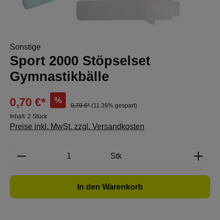
Sonstige
Sport 2000 Stöpselset
Gymnastikbälle
%
0,70 €*
0,79 €*
(11.39% gespart)
Inhalt:
2 Stück
Preise inkl. MwSt. zzgl. Versandkosten
Produkt Anzahl: Gib den gewünschten Wert e
Stk
In den Warenkorb