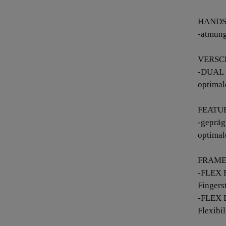
HANDS
-atmung
VERSC
-DUAL F
optimal
FEATU
-gepräg
optimal
FRAME
-FLEX 
Fingers
-FLEX E
Flexibi