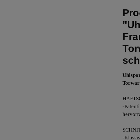
Pro
"Uh
Fra
Tor
sch
Uhlspo
Torwar
HAFTS
-Patent
hervorr
SCHNIT
-Klassi