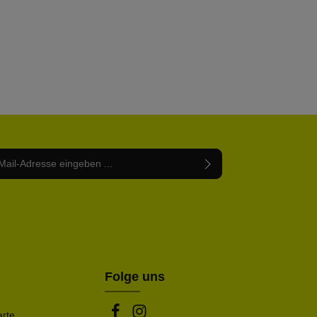
Adresse*
abe die
Datenschutzbestimmungen
zur Kenntnis
nem Stern (*) markierten Felder sind Pflichtfelder.
mmen und die
AGB
gelesen und bin mit ihnen
rstanden.
be die oben abgebildeten Zeichen ein*
Folge uns
arte