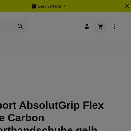
Service/Hilfe
Warenkorb enthä
ort AbsolutGrip Flex
e Carbon
arthandschuhe gelb-