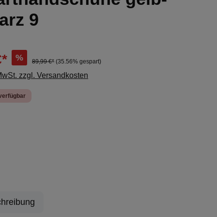
arz 9
€*
%
89,99 €*
(35.56% gespart)
 MwSt. zzgl. Versandkosten
verfügbar
ählen
ion ist zurzeit nicht verfügbar.)
hreibung