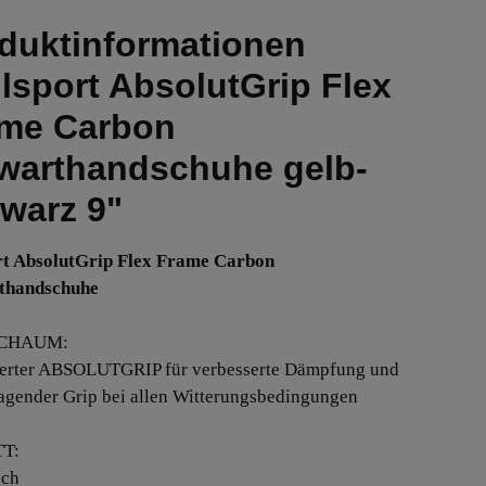
duktinformationen
lsport AbsolutGrip Flex
me Carbon
warthandschuhe gelb-
warz 9"
rt AbsolutGrip Flex Frame Carbon
thandschuhe
CHAUM:
ierter ABSOLUTGRIP für verbesserte Dämpfung und
agender Grip bei allen Witterungsbedingungen
T:
sch