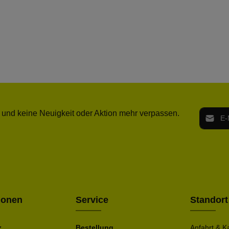
E-Mail-
 und keine Neuigkeit oder Aktion mehr verpassen.
Ich h
Die mit ei
geno
einve
Bitte ge
ionen
Service
Standort
z
Bestellung
Anfahrt & K