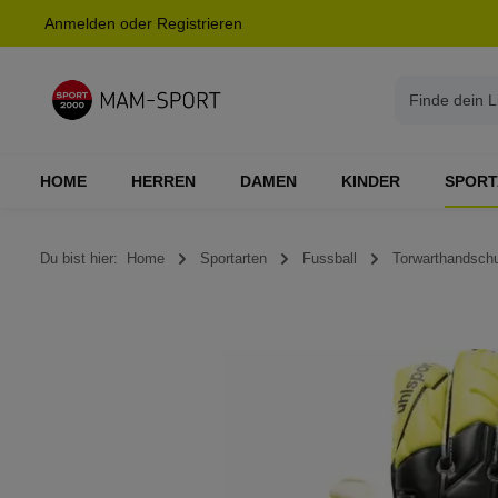
Anmelden
oder
Registrieren
springen
Zur Hauptnavigation springen
HOME
HERREN
DAMEN
KINDER
SPORT
Du bist hier:
Home
Sportarten
Fussball
Torwarthandsch
Bildergalerie überspringen