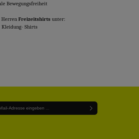
ale Bewegungsfreiheit
e Herren
Freizeitshirts
unter:
 Kleidung- Shirts
Adresse*
abe die
Datenschutzbestimmungen
zur Kenntnis
nem Stern (*) markierten Felder sind Pflichtfelder.
mmen und die
AGB
gelesen und bin mit ihnen
rstanden.
be die oben abgebildeten Zeichen ein*