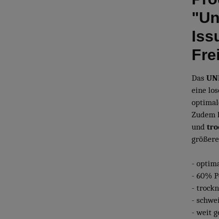
"Un
Iss
Fre
Das
UN
eine lo
optimal
Zudem
und
tro
größer
- optim
- 60% P
- trockn
- schwe
- weit 