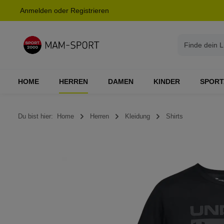
Anmelden
oder
Registrieren
springen
Zur Hauptnavigation springen
HOME
HERREN
DAMEN
KINDER
SPORT
Du bist hier:
Home
Herren
Kleidung
Shirts
Bildergalerie überspringen