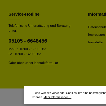
Service-Hotline
Informat
Telefonische Unterstützung und Beratung
Datenschut
unter:
Impressum
05105 - 6648456
Newsletter
Mo-Fr, 10:00 - 17:00 Uhr
Sa. 10:00 - 14:00 Uhr
Oder über unser
Kontaktformular
.
Diese Website verwendet Cookies, um eine bestmögliche
können.
Mehr Informationen ...