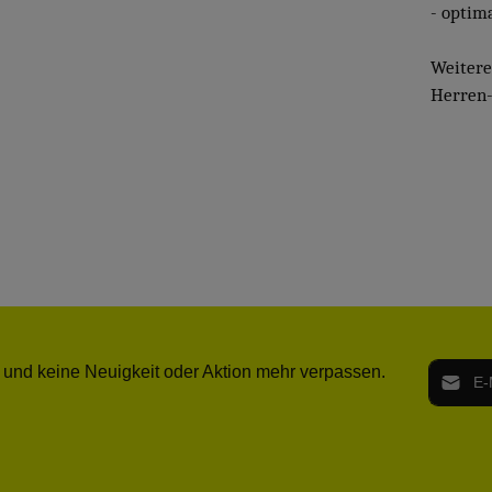
- optim
Weiter
Herren-
E-Mail-
 und keine Neuigkeit oder Aktion mehr verpassen.
Ich h
Die mit ei
geno
einve
Bitte ge