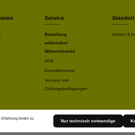
ionen
Service
Standort
z
Bestellung
Anfahrt & K
widerrufen/
Widerrufsrecht
AGB
Kontaktformular
Versand und
Zahlungsbedingungen
 Erfahrung bieten zu
Nur technisch notwendige
Ko