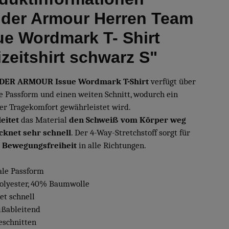
der Armour Herren Team
ue Wordmark T- Shirt
izeitshirt schwarz S"
DER ARMOUR Issue Wordmark T-Shirt
verfügt über
se Passform und einen weiten Schnitt, wodurch ein
er Tragekomfort gewährleistet wird.
leitet
das Material
den Schweiß vom Körper weg
cknet sehr schnell
. Der 4-Way-Stretchstoff sorgt für
e
Bewegungsfreiheit
in alle Richtungen.
ale Passform
olyester, 40% Baumwolle
et schnell
ißableitend
geschnitten