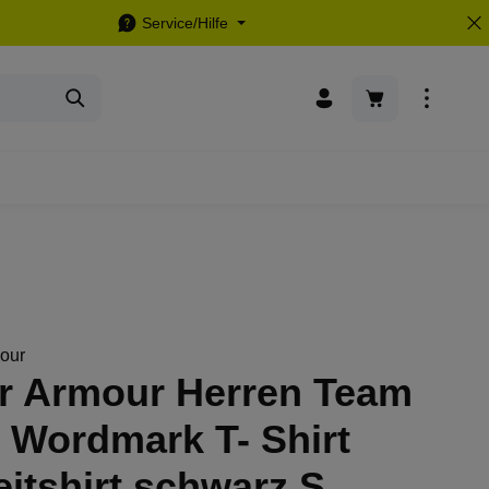
Service/Hilfe
Warenkorb enthä
r Armour Herren Team
 Wordmark T- Shirt
eitshirt schwarz S