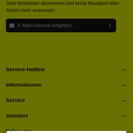
Jetzt Newsletter abonnieren und keine Neuigkeit oder
Aktion mehr verpassen.
E-Mail-Adresse*
Ich habe die
Datenschutzbestimmungen
zur Kenntnis
Die mit einem Stern (*) markierten Felder sind Pflichtfelder.
genommen und die
AGB
gelesen und bin mit ihnen
einverstanden.
Bitte gebe die oben abgebildeten Zeichen ein*
Service-Hotline
Informationen
Service
Standort
Folge uns