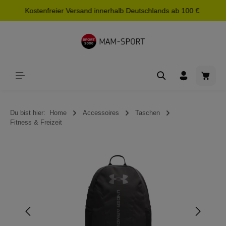
Kostenfreier Versand innerhalb Deutschlands ab 100 €
alt springen
Waren
Du bist hier:
Home
Accessoires
Taschen
Fitness & Freizeit
Bildergalerie überspringen