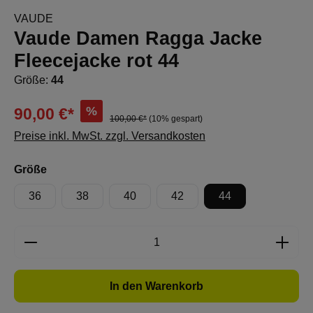
VAUDE
Vaude Damen Ragga Jacke
Fleecejacke rot 44
Größe:
44
%
90,00 €*
100,00 €*
(10% gespart)
Preise inkl. MwSt. zzgl. Versandkosten
auswählen
Größe
36
38
40
42
44
Produkt Anzahl: Gib den gewünschten Wert e
In den Warenkorb