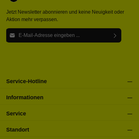
Jetzt Newsletter abonnieren und keine Neuigkeit oder
Aktion mehr verpassen.
E-Mail-Adresse*
Ich habe die
Datenschutzbestimmungen
zur Kenntnis
Die mit einem Stern (*) markierten Felder sind Pflichtfelder.
genommen und die
AGB
gelesen und bin mit ihnen
einverstanden.
Bitte gebe die oben abgebildeten Zeichen ein*
Service-Hotline
Informationen
Service
Standort