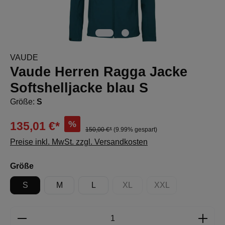
VAUDE
Vaude Herren Ragga Jacke
Softshelljacke blau S
Größe:
S
%
135,01 €*
150,00 €*
(9.99% gespart)
Preise inkl. MwSt. zzgl. Versandkosten
auswählen
Größe
S
M
L
XL
XXL
(Diese Option ist zurzeit nicht 
(Diese Option ist zur
Produkt Anzahl: Gib den gewünschten Wert e