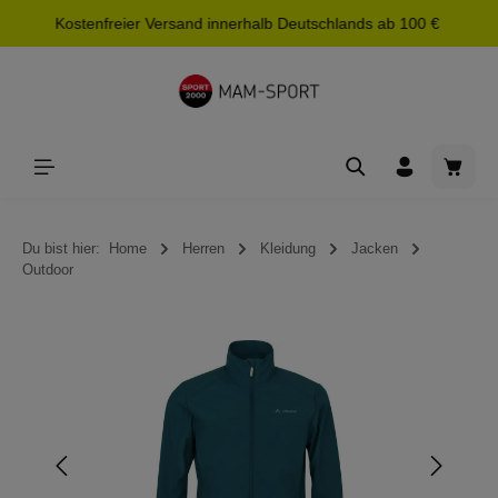
Kostenfreier Versand innerhalb Deutschlands ab 100 €
alt springen
Waren
Du bist hier:
Home
Herren
Kleidung
Jacken
Outdoor
Bildergalerie überspringen