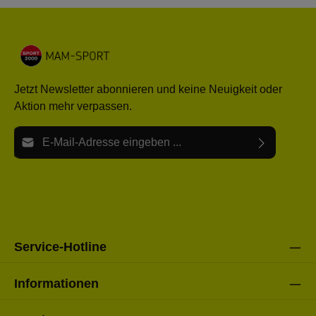
Jetzt Newsletter abonnieren und keine Neuigkeit oder
Aktion mehr verpassen.
E-Mail-Adresse*
Ich habe die
Datenschutzbestimmungen
zur Kenntnis
Die mit einem Stern (*) markierten Felder sind Pflichtfelder.
genommen und die
AGB
gelesen und bin mit ihnen
einverstanden.
Bitte gebe die oben abgebildeten Zeichen ein*
Service-Hotline
Informationen