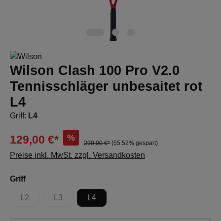
Wilson Clash 100 Pro V2.0
Tennisschläger unbesaitet rot
L4
Griff:
L4
%
129,00 €*
290,00 €*
(55.52% gespart)
Preise inkl. MwSt. zzgl. Versandkosten
auswählen
Griff
L2
L3
L4
(Diese Option ist zurzeit nicht verfügbar.)
(Diese Option ist zurzeit nicht verfügbar.)