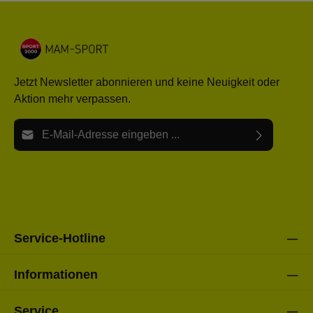
Jetzt Newsletter abonnieren und keine Neuigkeit oder
Aktion mehr verpassen.
E-Mail-Adresse*
Ich habe die
Datenschutzbestimmungen
zur Kenntnis
Die mit einem Stern (*) markierten Felder sind Pflichtfelder.
genommen und die
AGB
gelesen und bin mit ihnen
einverstanden.
Bitte gebe die oben abgebildeten Zeichen ein*
Service-Hotline
Informationen
Service