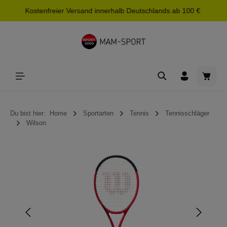
Kostenfreier Versand innerhalb Deutschlands ab 100 €
alt springen
Waren
Du bist hier:
Home
Sportarten
Tennis
Tennisschläger
Wilson
Bildergalerie überspringen