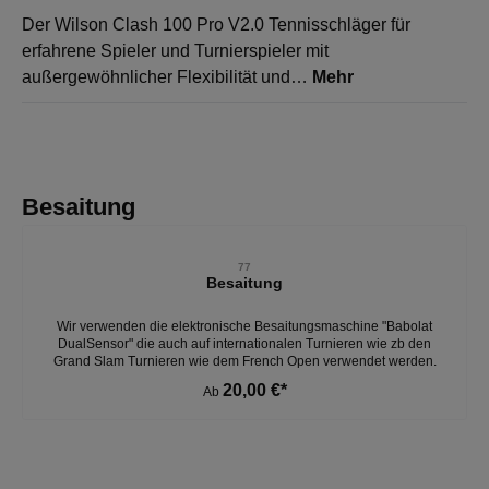
Der Wilson Clash 100 Pro V2.0 Tennisschläger für
erfahrene Spieler und Turnierspieler mit
außergewöhnlicher Flexibilität und…
Mehr
Produktgalerie überspringen
Besaitung
77
Besaitung
Wir verwenden die elektronische Besaitungsmaschine "Babolat
DualSensor" die auch auf internationalen Turnieren wie zb den
Grand Slam Turnieren wie dem French Open verwendet werden.
20,00 €*
Ab