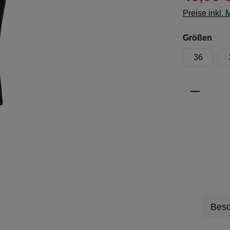
Preise inkl.
aus
Größen
36
Produkt 
Besc