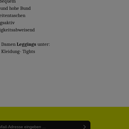
 bequem
e und hohe Bund
Seitentaschen
gsaktiv
tigkeitsabweisend
e Damen
Leggings
unter:
Kleidung- Tights
Adresse*