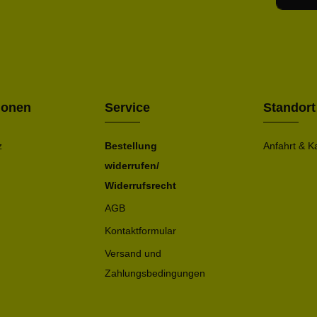
Ich h
Die mit ei
geno
einve
Bitte ge
ionen
Service
Standort
z
Bestellung
Anfahrt & K
widerrufen/
Widerrufsrecht
AGB
Kontaktformular
Versand und
Zahlungsbedingungen