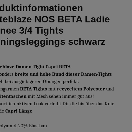
duktinformationen
teblaze NOS BETA Ladie
knee 3/4 Tights
iningsleggings schwarz
eblaze Damen Tight Capri BETA.
sonders
breite und hohe Bund dieser Damen-Tights
uch bei ausgiebigeren Übungen perfekt.
lingarmen
BETA Tights
mit
recyceltem Polyester
und
eitentaschen
mit Mesh sehen immer gut aus!
portlich-aktiven Look verleiht Dir die bis über das Knie
nde
Capri-Länge.
olyamid, 20% Elasthan