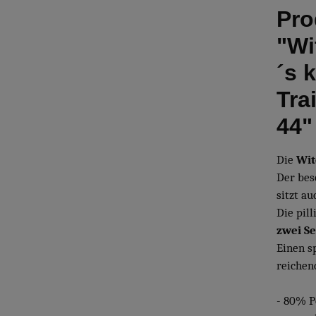
Pro
"Wi
´s 
Tra
44"
Die
Wit
Der be
sitzt a
Die pil
zwei S
Einen s
reiche
- 80% P