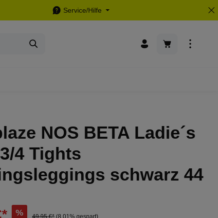
Service/Hilfe
Warenkorb enthä
blaze NOS BETA Ladie´s
3/4 Tights
ingsleggings schwarz 44
€*
%
49,95 €*
(8.01% gespart)