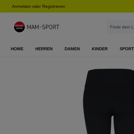
Anmelden
oder
Registrieren
springen
Zur Hauptnavigation springen
HOME
HERREN
DAMEN
KINDER
SPORT
Bildergalerie überspringen