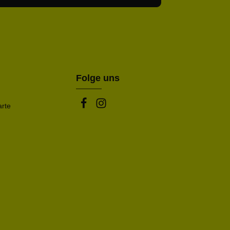
abe die
Datenschutzbestimmungen
zur Kenntnis
nem Stern (*) markierten Felder sind Pflichtfelder.
mmen und die
AGB
gelesen und bin mit ihnen
rstanden.
be die oben abgebildeten Zeichen ein*
Folge uns
arte