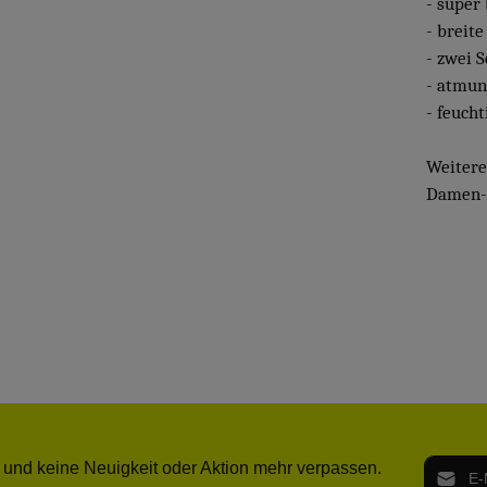
- super
- breit
- zwei 
- atmun
- feuch
Weiter
Damen- 
E-Mail-
 und keine Neuigkeit oder Aktion mehr verpassen.