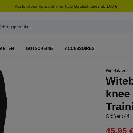
Kostenfreier Versand innerhalb Deutschlands ab 100 €
ARTEN
GUTSCHEINE
ACCESSOIRES
Witeblaze
Wite
knee 
Train
Größen:
44
45,95 