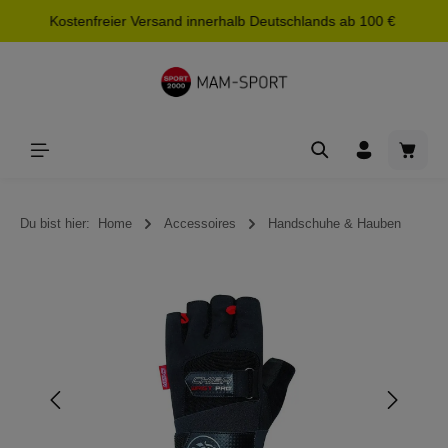
Kostenfreier Versand innerhalb Deutschlands ab 100 €
alt springen
Waren
Du bist hier:
Home
Accessoires
Handschuhe & Hauben
Bildergalerie überspringen