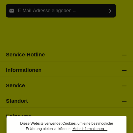
E-Mail-Adresse*
Ich habe die
Datenschutzbestimmungen
zur Kenntnis
Die mit einem Stern (*) markierten Felder sind Pflichtfelder.
genommen und die
AGB
gelesen und bin mit ihnen
einverstanden.
Bitte gebe die oben abgebildeten Zeichen ein*
Service-Hotline
Informationen
Service
Standort
Folge uns
Diese Website verwendet Cookies, um eine bestmögliche
Erfahrung bieten zu können.
Mehr Informationen ...