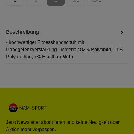
S
M
L
XL
XXL
(Diese Option ist zurzeit nicht verfügbar.)
(Diese Option ist zurzeit nicht verfügbar.)
(Diese Option ist zurzeit nicht 
(Diese Option ist zur
Beschreibung
- hochwertiger Fitnesshandschuh mit
Handgelenkverstärkung - Material: 82% Polyamid, 11%
Polyurethan, 7% Elasthan
Mehr
Jetzt Newsletter abonnieren und keine Neuigkeit oder
Aktion mehr verpassen.