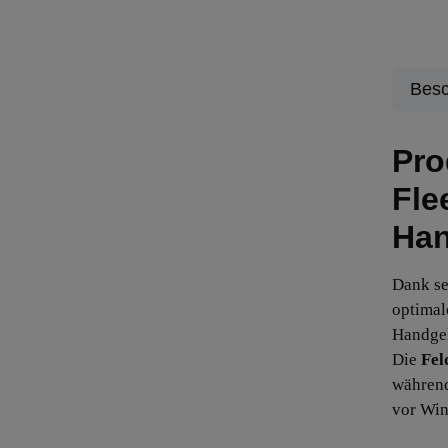
Besc
Pro
Fle
Han
Dank se
optimal
Handge
Die
Fel
während
vor Win