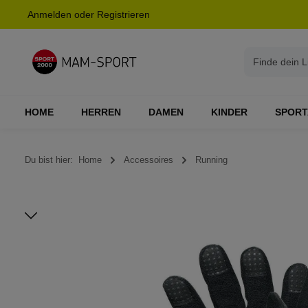
Anmelden
oder
Registrieren
springen
Zur Hauptnavigation springen
HOME
HERREN
DAMEN
KINDER
SPORT
Du bist hier:
Home
Accessoires
Running
Bildergalerie überspringen