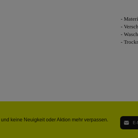
- Mater
- Versc
- Wasch
- Trock
E-Mail-
 und keine Neuigkeit oder Aktion mehr verpassen.
Ich h