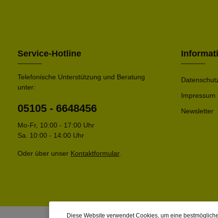
Service-Hotline
Informat
Telefonische Unterstützung und Beratung
Datenschut
unter:
Impressum
05105 - 6648456
Newsletter
Mo-Fr, 10:00 - 17:00 Uhr
Sa. 10:00 - 14:00 Uhr
Oder über unser
Kontaktformular
.
Diese Website verwendet Cookies, um eine bestmögliche