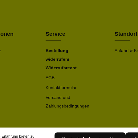
Die mit ei
geno
einve
Bitte ge
ionen
Service
Standort
z
Bestellung
Anfahrt & K
widerrufen/
Widerrufsrecht
AGB
Kontaktformular
Versand und
Zahlungsbedingungen
 Erfahrung bieten zu