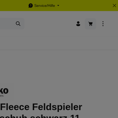
Service/Hilfe
Warenkorb enthä
Fleece Feldspieler