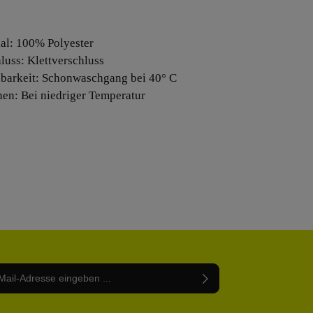
ial: 100% Polyester
hluss: Klettverschluss
barkeit: Schonwaschgang bei 40° C
nen: Bei niedriger Temperatur
Adresse*
abe die
Datenschutzbestimmungen
zur Kenntnis