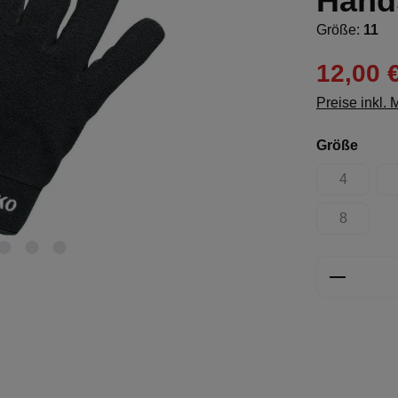
Hand
Größe:
11
12,00 
Preise inkl.
ausw
Größe
4
(Diese Opt
8
(Diese Opt
Produkt 