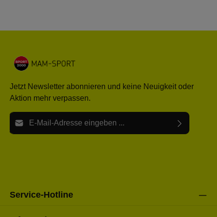
Jetzt Newsletter abonnieren und keine Neuigkeit oder
Aktion mehr verpassen.
E-Mail-Adresse*
Ich habe die
Datenschutzbestimmungen
zur Kenntnis
Die mit einem Stern (*) markierten Felder sind Pflichtfelder.
genommen und die
AGB
gelesen und bin mit ihnen
einverstanden.
Bitte gebe die oben abgebildeten Zeichen ein*
Service-Hotline